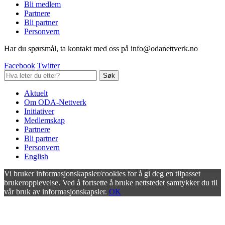
Bli medlem
Partnere
Bli partner
Personvern
Har du spørsmål, ta kontakt med oss på info@odanettverk.no
Facebook
Twitter
Aktuelt
Om ODA-Nettverk
Initiativer
Medlemskap
Partnere
Bli partner
Personvern
English
Vi bruker informasjonskapsler/cookies for å gi deg en tilpasset
brukeropplevelse. Ved å fortsette å bruke nettstedet samtykker du til
vår bruk av informasjonskapsler.
OK