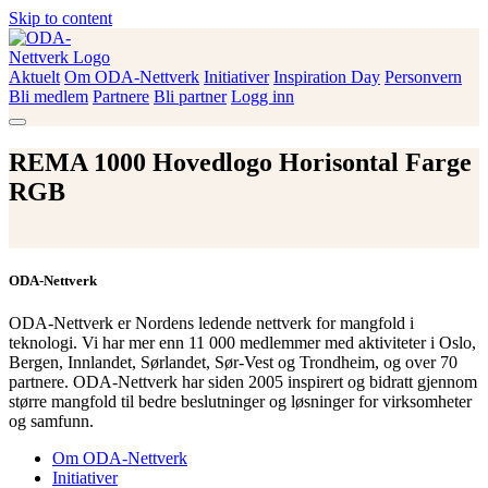
Skip to content
Aktuelt
Om ODA-Nettverk
Initiativer
Inspiration Day
Personvern
ODA-Nettverk
Bli medlem
Partnere
Bli partner
Logg inn
REMA 1000 Hovedlogo Horisontal Farge
RGB
ODA-Nettverk
ODA-Nettverk er Nordens ledende nettverk for mangfold i
teknologi. Vi har mer enn 11 000 medlemmer med aktiviteter i Oslo,
Bergen, Innlandet, Sørlandet, Sør-Vest og Trondheim, og over 70
partnere. ODA-Nettverk har siden 2005 inspirert og bidratt gjennom
større mangfold til bedre beslutninger og løsninger for virksomheter
og samfunn.
Om ODA-Nettverk
Initiativer