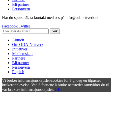
Bli partner
Personvern
Har du spørsmål, ta kontakt med oss på info@odanettverk.no
Facebook
Twitter
Aktuelt
Om ODA-Nettverk
Initiativer
Medlemskap
Partnere
Bli partner
Personvern
English
Vi bruker informasjonskapsler/cookies for å gi deg en tilpasset
brukeropplevelse. Ved å fortsette å bruke nettstedet samtykker du til
vår bruk av informasjonskapsler.
OK