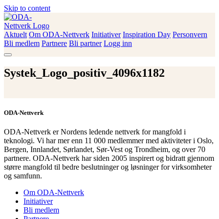
Skip to content
Aktuelt
Om ODA-Nettverk
Initiativer
Inspiration Day
Personvern
ODA-Nettverk
Bli medlem
Partnere
Bli partner
Logg inn
Systek_Logo_positiv_4096x1182
ODA-Nettverk
ODA-Nettverk er Nordens ledende nettverk for mangfold i
teknologi. Vi har mer enn 11 000 medlemmer med aktiviteter i Oslo,
Bergen, Innlandet, Sørlandet, Sør-Vest og Trondheim, og over 70
partnere. ODA-Nettverk har siden 2005 inspirert og bidratt gjennom
større mangfold til bedre beslutninger og løsninger for virksomheter
og samfunn.
Om ODA-Nettverk
Initiativer
Bli medlem
Partnere