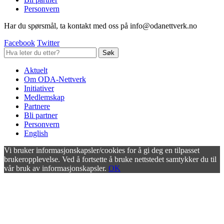
Personvern
Har du spørsmål, ta kontakt med oss på info@odanettverk.no
Facebook
Twitter
Aktuelt
Om ODA-Nettverk
Initiativer
Medlemskap
Partnere
Bli partner
Personvern
English
Vi bruker informasjonskapsler/cookies for å gi deg en tilpasset
brukeropplevelse. Ved å fortsette å bruke nettstedet samtykker du til
vår bruk av informasjonskapsler.
OK