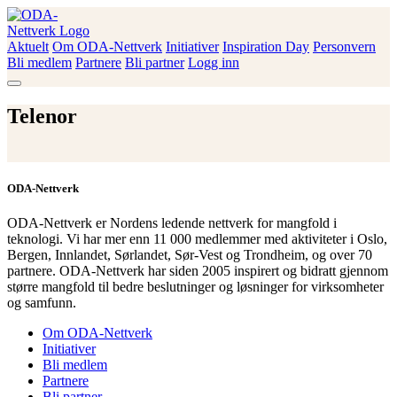
Skip
to
content
Aktuelt
Om ODA-Nettverk
Initiativer
Inspiration Day
Personvern
ODA-Nettverk
Bli medlem
Partnere
Bli partner
Logg inn
Telenor
ODA-Nettverk
ODA-Nettverk er Nordens ledende nettverk for mangfold i
teknologi. Vi har mer enn 11 000 medlemmer med aktiviteter i Oslo,
Bergen, Innlandet, Sørlandet, Sør-Vest og Trondheim, og over 70
partnere. ODA-Nettverk har siden 2005 inspirert og bidratt gjennom
større mangfold til bedre beslutninger og løsninger for virksomheter
og samfunn.
Om ODA-Nettverk
Initiativer
Bli medlem
Partnere
Bli partner