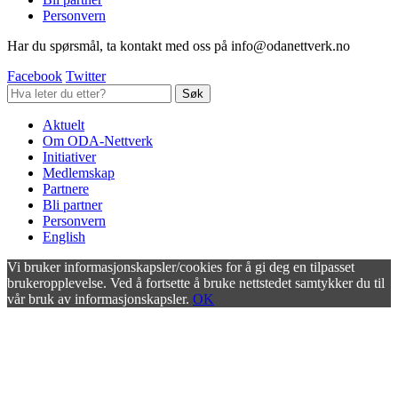
Personvern
Har du spørsmål, ta kontakt med oss på info@odanettverk.no
Facebook
Twitter
Aktuelt
Om ODA-Nettverk
Initiativer
Medlemskap
Partnere
Bli partner
Personvern
English
Vi bruker informasjonskapsler/cookies for å gi deg en tilpasset
brukeropplevelse. Ved å fortsette å bruke nettstedet samtykker du til
vår bruk av informasjonskapsler.
OK