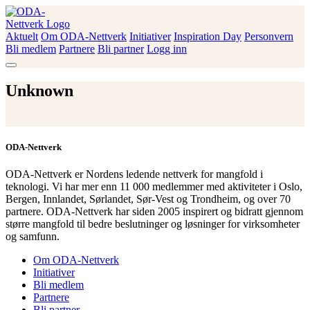
Skip
to
content
Aktuelt
Om ODA-Nettverk
Initiativer
Inspiration Day
Personvern
ODA-Nettverk
Bli medlem
Partnere
Bli partner
Logg inn
Unknown
ODA-Nettverk
ODA-Nettverk er Nordens ledende nettverk for mangfold i
teknologi. Vi har mer enn 11 000 medlemmer med aktiviteter i Oslo,
Bergen, Innlandet, Sørlandet, Sør-Vest og Trondheim, og over 70
partnere. ODA-Nettverk har siden 2005 inspirert og bidratt gjennom
større mangfold til bedre beslutninger og løsninger for virksomheter
og samfunn.
Om ODA-Nettverk
Initiativer
Bli medlem
Partnere
Bli partner