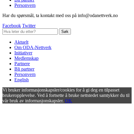
Personvern
Har du spørsmål, ta kontakt med oss på info@odanettverk.no
Facebook
Twitter
Aktuelt
Om ODA-Nettverk
Initiativer
Medlemskap
Partnere
Bli partner
Personvern
English
Vi bruker informasjonskapsler/cookies for å gi deg en tilpasset
brukeropplevelse. Ved å fortsette å bruke nettstedet samtykker du til
vår bruk av informasjonskapsler.
OK