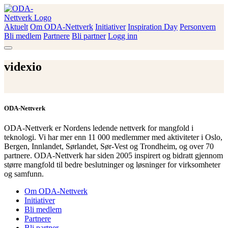
Skip
to
content
Aktuelt
Om ODA-Nettverk
Initiativer
Inspiration Day
Personvern
ODA-Nettverk
Bli medlem
Partnere
Bli partner
Logg inn
videxio
ODA-Nettverk
ODA-Nettverk er Nordens ledende nettverk for mangfold i
teknologi. Vi har mer enn 11 000 medlemmer med aktiviteter i Oslo,
Bergen, Innlandet, Sørlandet, Sør-Vest og Trondheim, og over 70
partnere. ODA-Nettverk har siden 2005 inspirert og bidratt gjennom
større mangfold til bedre beslutninger og løsninger for virksomheter
og samfunn.
Om ODA-Nettverk
Initiativer
Bli medlem
Partnere
Bli partner