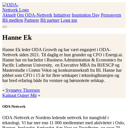
Skip
to
content
Aktuelt
Om ODA-Nettverk
Initiativer
Inspiration Day
Personvern
ODA-Nettverk
Bli medlem
Partnere
Bli partner
Logg inn
Hanne Ek
Hanne Ek leder ODA Growth og har vært engasjert i ODA-
Nettverk siden 2021. Til daglig er hun grunder og CFO i Energi.ai.
Hanne har en bachelor i Business Administration & Economics fra
Pacific Lutheran University, en Executive MBA fra BI/ESCP og
Masterstudie i Grønn Vekst og konkurransekraft fra BI. Hanne har
jobbet som CFO i 15 år for flere selskaper i teknologibransjen og
har bred erfaring både fra venture og børsnoterte selskap.
«
Synnøve Thoresen
Kainaat Qaiser Mir
»
ODA-Nettverk
ODA-Nettverk er Nordens ledende nettverk for mangfold i
teknologi. Vi har mer enn 11 000 medlemmer med aktiviteter i Oslo,
Bergen, Innlandet, Sørlandet, Sør-Vest og Trondheim, og over 70