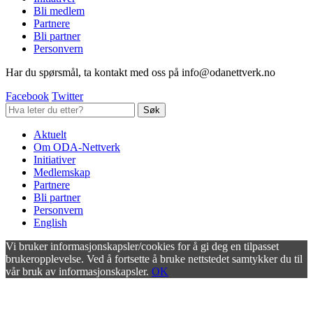
Bli medlem
Partnere
Bli partner
Personvern
Har du spørsmål, ta kontakt med oss på info@odanettverk.no
Facebook
Twitter
Aktuelt
Om ODA-Nettverk
Initiativer
Medlemskap
Partnere
Bli partner
Personvern
English
Vi bruker informasjonskapsler/cookies for å gi deg en tilpasset
brukeropplevelse. Ved å fortsette å bruke nettstedet samtykker du til
vår bruk av informasjonskapsler.
OK