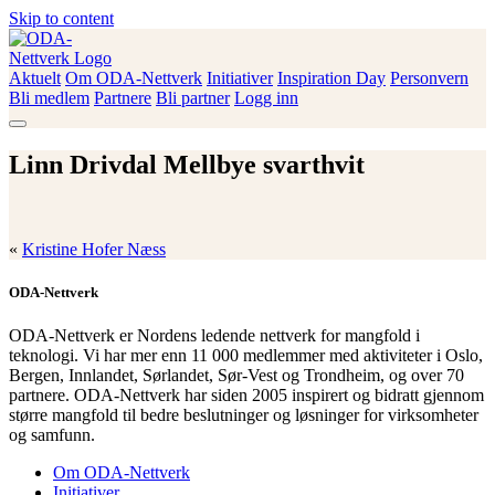
Skip to content
Aktuelt
Om ODA-Nettverk
Initiativer
Inspiration Day
Personvern
ODA-Nettverk
Bli medlem
Partnere
Bli partner
Logg inn
Linn Drivdal Mellbye svarthvit
«
Kristine Hofer Næss
ODA-Nettverk
ODA-Nettverk er Nordens ledende nettverk for mangfold i
teknologi. Vi har mer enn 11 000 medlemmer med aktiviteter i Oslo,
Bergen, Innlandet, Sørlandet, Sør-Vest og Trondheim, og over 70
partnere. ODA-Nettverk har siden 2005 inspirert og bidratt gjennom
større mangfold til bedre beslutninger og løsninger for virksomheter
og samfunn.
Om ODA-Nettverk
Initiativer