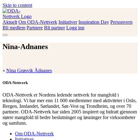
Skip to content
Aktuelt
Om ODA-Nettverk
Initiativer
Inspiration Day
Personvern
ODA-Nettverk
Bli medlem
Partnere
Bli partner
Logg inn
Nina-Adnanes
«
Nina Grøsvik Ådnanes
ODA-Nettverk
ODA-Nettverk er Nordens ledende nettverk for mangfold i
teknologi. Vi har mer enn 11 000 medlemmer med aktiviteter i Oslo,
Bergen, Innlandet, Sørlandet, Sør-Vest og Trondheim, og over 70
partnere. ODA-Nettverk har siden 2005 inspirert og bidratt gjennom
større mangfold til bedre beslutninger og løsninger for virksomheter
og samfunn.
Om ODA-Nettverk
Initiativer