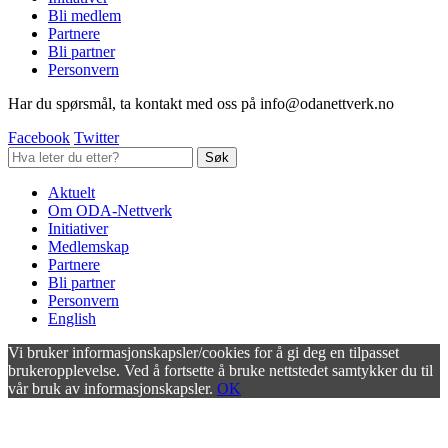
Bli medlem
Partnere
Bli partner
Personvern
Har du spørsmål, ta kontakt med oss på info@odanettverk.no
Facebook
Twitter
Aktuelt
Om ODA-Nettverk
Initiativer
Medlemskap
Partnere
Bli partner
Personvern
English
Vi bruker informasjonskapsler/cookies for å gi deg en tilpasset
brukeropplevelse. Ved å fortsette å bruke nettstedet samtykker du til
vår bruk av informasjonskapsler.
OK