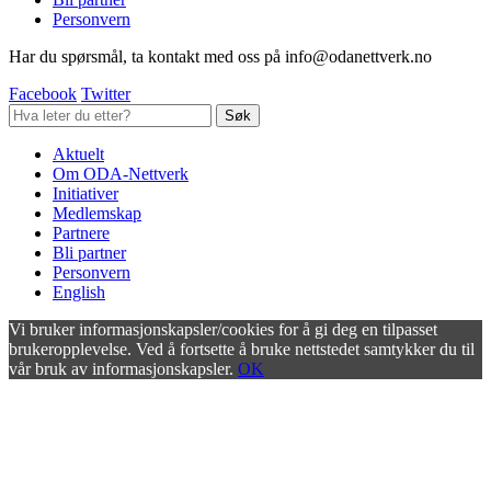
Personvern
Har du spørsmål, ta kontakt med oss på info@odanettverk.no
Facebook
Twitter
Aktuelt
Om ODA-Nettverk
Initiativer
Medlemskap
Partnere
Bli partner
Personvern
English
Vi bruker informasjonskapsler/cookies for å gi deg en tilpasset
brukeropplevelse. Ved å fortsette å bruke nettstedet samtykker du til
vår bruk av informasjonskapsler.
OK