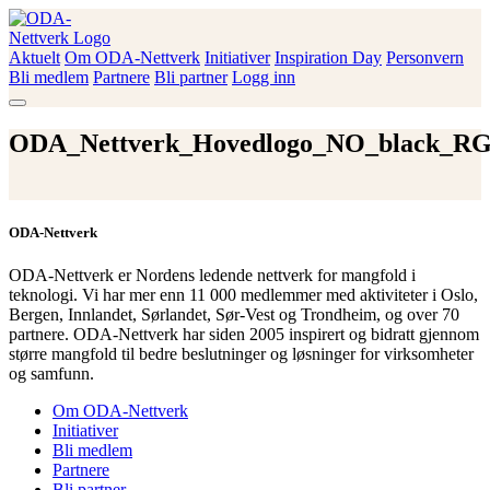
Skip
to
content
Aktuelt
Om ODA-Nettverk
Initiativer
Inspiration Day
Personvern
ODA-Nettverk
Bli medlem
Partnere
Bli partner
Logg inn
ODA_Nettverk_Hovedlogo_NO_black_R
ODA-Nettverk
ODA-Nettverk er Nordens ledende nettverk for mangfold i
teknologi. Vi har mer enn 11 000 medlemmer med aktiviteter i Oslo,
Bergen, Innlandet, Sørlandet, Sør-Vest og Trondheim, og over 70
partnere. ODA-Nettverk har siden 2005 inspirert og bidratt gjennom
større mangfold til bedre beslutninger og løsninger for virksomheter
og samfunn.
Om ODA-Nettverk
Initiativer
Bli medlem
Partnere
Bli partner