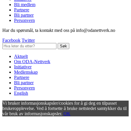
Bli medlem
Partnere
Bli partner
Personvern
Har du spørsmål, ta kontakt med oss på info@odanettverk.no
Facebook
Twitter
Aktuelt
Om ODA-Nettverk
Initiativer
Medlemskap
Partnere
Bli partner
Personvern
English
Vi bruker informasjonskapsler/cookies for å gi deg en tilpasset
brukeropplevelse. Ved å fortsette å bruke nettstedet samtykker du til
vår bruk av informasjonskapsler.
OK