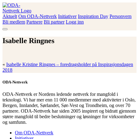
Skip
to
content
Aktuelt
Om ODA-Nettverk
Initiativer
Inspiration Day
Personvern
ODA-Nettverk
Bli medlem
Partnere
Bli partner
Logg inn
Isabelle Ringnes
«
Isabelle Kristine Ringnes – foredragsholder på Inspirasjonsdagen
2018
ODA-Nettverk
ODA-Nettverk er Nordens ledende nettverk for mangfold i
teknologi. Vi har mer enn 11 000 medlemmer med aktiviteter i Oslo,
Bergen, Innlandet, Sørlandet, Sør-Vest og Trondheim, og over 70
partnere. ODA-Nettverk har siden 2005 inspirert og bidratt gjennom
større mangfold til bedre beslutninger og løsninger for virksomheter
og samfunn.
Om ODA-Nettverk
Initiativer