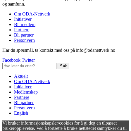
og samfunn.
Om ODA-Nettverk
Initiativer
Bli medlem
Partnere
Bli partner
Personvern
Har du spørsmål, ta kontakt med oss på info@odanettverk.no
Facebook
Twitter
Aktuelt
Om ODA-Nettverk
Initiativer
Medlemskap
Partnere
Bli partner
Personvern
English
Vi bruker informasjonskapsler/cookies for å gi deg en tilpasset
brukeropplevelse. Ved å fortsette å bruke nettstedet samtykker du til