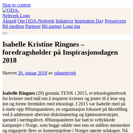
Skip to content
Aktuelt
Om ODA-Nettverk
Initiativer
Inspiration Day
Personvern
ODA-Nettverk
Bli medlem
Partnere
Bli partner
Logg inn
Isabelle Kristine Ringnes –
foredragsholder på Inspirasjonsdagen
2018
Skrevet
20. januar 2018
av
odanettverk
Isabelle Ringnes
(29) grunnla TENK i 2015, et teknologinettverk
for kvinner med mål om å inspirere kvinner og jenter til å lene seg
inn og forme fremtiden med teknologi. I 2015 var Isabelle med på
å starte opp #Hunspanderer, en organisasjon fokusert på likestilling
ved å addressere ubevisst diskriminering og kjønnsstereotyper,
spesielt i næringslivet. #Hunspanderer har hatt to vellykkede
kampanjer i Norge, som begge nådde mer enn en million mennesker
og engasjerte flere av konsernsjefene i Norges største selskaper. Nå