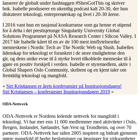
lanserer de globalt under hashtaggen #ShesGotThis og skriver
bok. Isabelle produserer en ukentlig podcast kalt 20-30, der hun
diskuterer teknologi, entreprenørskap og livet i 20-30 årene.
I 2016 vant hun en nasjonal konkurranse som ga henne et stipend
for å delta i det prestisjetunge Singularity University Global
Solutions Programmet på NASA Research Center i Silicon Valley. I
2017 ble Isabelle kåret til en av de 100 mest innflytelsesrike
menneskene i Nordic Tech av The Nordic Web og Slush. Isabelles
lidenskap for teknologi er forankret i de store mulighetene den
gir, og dens unike evne til å styrke hvert tilkoblede menneske til å
gjøre en positiv forskjell i verden. Isabelle er styremedlem, aktiv i
Global Shapers Oslo Community, skribent og en kjent taler om
fremtidig teknologi og mangfold.
«
Siri Kristiansen er årets konferansier på Inspirasjonsdagen!
Siri Kristiansen – konferansier Inspirasjonsdagen 2019
»
ODA-Nettverk
ODA-Nettverk er Nordens ledende nettverk for mangfold i
teknologi. Vi har mer enn 11 000 medlemmer med aktiviteter i Oslo,
Bergen, Innlandet, Sørlandet, Sør-Vest og Trondheim, og over 70
partnere. ODA-Nettverk har siden 2005 inspirert og bidratt gjennom
større mangfold til bedre beslutninger og løsninger for virksomheter