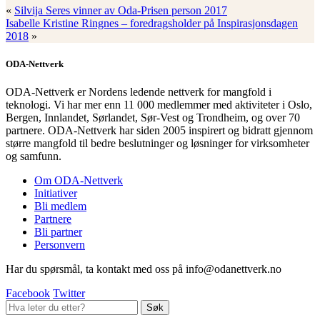
«
Silvija Seres vinner av Oda-Prisen person 2017
Isabelle Kristine Ringnes – foredragsholder på Inspirasjonsdagen
2018
»
ODA-Nettverk
ODA-Nettverk er Nordens ledende nettverk for mangfold i
teknologi. Vi har mer enn 11 000 medlemmer med aktiviteter i Oslo,
Bergen, Innlandet, Sørlandet, Sør-Vest og Trondheim, og over 70
partnere. ODA-Nettverk har siden 2005 inspirert og bidratt gjennom
større mangfold til bedre beslutninger og løsninger for virksomheter
og samfunn.
Om ODA-Nettverk
Initiativer
Bli medlem
Partnere
Bli partner
Personvern
Har du spørsmål, ta kontakt med oss på info@odanettverk.no
Facebook
Twitter