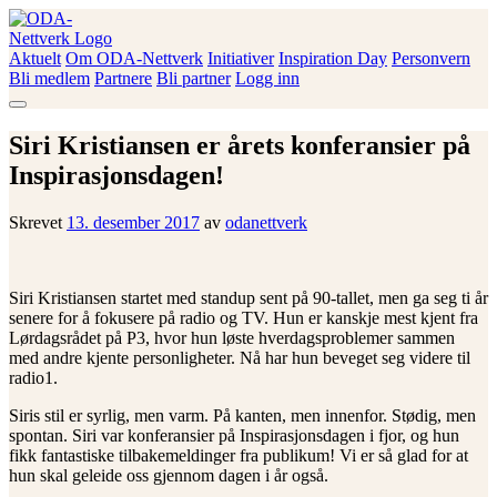
Skip
to
content
Aktuelt
Om ODA-Nettverk
Initiativer
Inspiration Day
Personvern
ODA-Nettverk
Bli medlem
Partnere
Bli partner
Logg inn
Siri Kristiansen er årets konferansier på
Inspirasjonsdagen!
Skrevet
13. desember 2017
av
odanettverk
Siri Kristiansen startet med standup sent på 90-tallet, men ga seg ti år
senere for å fokusere på radio og TV. Hun er kanskje mest kjent fra
Lørdagsrådet på P3, hvor hun løste hverdagsproblemer sammen
med andre kjente personligheter. Nå har hun beveget seg videre til
radio1.
Siris stil er syrlig, men varm. På kanten, men innenfor. Stødig, men
spontan. Siri var konferansier på Inspirasjonsdagen i fjor, og hun
fikk fantastiske tilbakemeldinger fra publikum! Vi er så glad for at
hun skal geleide oss gjennom dagen i år også.