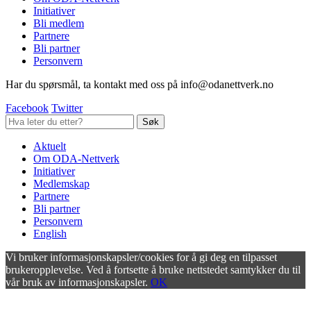
Initiativer
Bli medlem
Partnere
Bli partner
Personvern
Har du spørsmål, ta kontakt med oss på info@odanettverk.no
Facebook
Twitter
Aktuelt
Om ODA-Nettverk
Initiativer
Medlemskap
Partnere
Bli partner
Personvern
English
Vi bruker informasjonskapsler/cookies for å gi deg en tilpasset
brukeropplevelse. Ved å fortsette å bruke nettstedet samtykker du til
vår bruk av informasjonskapsler.
OK