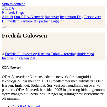
Skip to content
Aktuelt
Om ODA-Nettverk
Initiativer
Inspiration Day
Personvern
ODA-Nettverk
Bli medlem
Partnere
Bli partner
Logg inn
Fredrik Gulowsen
«
Fredrik Gulowsen og Kristina Tuhus – foredragsholdere på
Inspirasjonsdagen 2018
ODA-Nettverk
ODA-Nettverk er Nordens ledende nettverk for mangfold i
teknologi. Vi har mer enn 11 000 medlemmer med aktiviteter i Oslo,
Bergen, Innlandet, Sørlandet, Sør-Vest og Trondheim, og over 70
partnere. ODA-Nettverk har siden 2005 inspirert og bidratt gjennom
større mangfold til bedre beslutninger og løsninger for virksomheter
og samfunn.
Om ODA-Nettverk