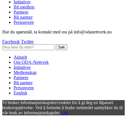
Initiativer
Bli medlem
Partnere
Bli partner
Personvern
Har du spørsmål, ta kontakt med oss på info@odanettverk.no
Facebook
Twitter
Aktuelt
Om ODA-Nettverk
Initiativer
Medlemskap
Partnere
Bli partner
Personvern
English
Vi bruker informasjonskapsler/cookies for å gi deg en tilpasset
brukeropplevelse. Ved å fortsette å bruke nettstedet samtykker du til
vår bruk av informasjonskapsler.
OK