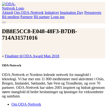
Skip
to
content
Aktuelt
Om ODA-Nettverk
Initiativer
Inspiration Day
Personvern
ODA-Nettverk
Bli medlem
Partnere
Bli partner
Logg inn
DB8E5CC8-E048-48F3-B7DB-
714A31571016
«
Finalister til ODA Award Man 2018
ODA-Nettverk
ODA-Nettverk er Nordens ledende nettverk for mangfold i
teknologi. Vi har mer enn 11 000 medlemmer med aktiviteter i Oslo,
Bergen, Innlandet, Sørlandet, Sør-Vest og Trondheim, og over 70
partnere. ODA-Nettverk har siden 2005 inspirert og bidratt gjennom
større mangfold til bedre beslutninger og løsninger for virksomheter
og samfunn.
Om ODA-Nettverk