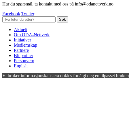
Har du spørsmål, ta kontakt med oss på info@odanettverk.no
Facebook
Twitter
Aktuelt
Om ODA-Nettverk
Initiativer
Medlemskap
Partnere
Bli partner
Personvern
English
Vi bruker informasjonskapsler/cookies for å gi deg en tilpasset bruker