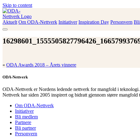
Skip to content
Aktuelt
Om ODA-Nettverk
Initiativer
Inspiration Day
Personvern
Bl
ODA-Nettverk
16298601_1555505827796426_1665799376
«
ODA Awards 2018 – Årets vinnere
ODA-Nettverk
ODA-Nettverk er Nordens ledende nettverk for mangfold i teknologi.
Nettverk har siden 2005 inspirert og bidratt gjennom større mangfold 
Om ODA-Nettverk
Initiativer
Bli medlem
Partnere
Bli partner
Personvern