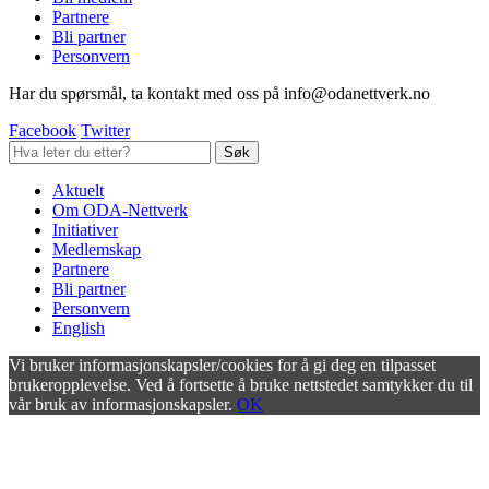
Partnere
Bli partner
Personvern
Har du spørsmål, ta kontakt med oss på info@odanettverk.no
Facebook
Twitter
Aktuelt
Om ODA-Nettverk
Initiativer
Medlemskap
Partnere
Bli partner
Personvern
English
Vi bruker informasjonskapsler/cookies for å gi deg en tilpasset
brukeropplevelse. Ved å fortsette å bruke nettstedet samtykker du til
vår bruk av informasjonskapsler.
OK