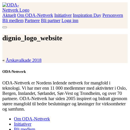
Skip
to
content
Aktuelt
Om ODA-Nettverk
Initiativer
Inspiration Day
Personvern
ODA-Nettverk
Bli medlem
Partnere
Bli partner
Logg inn
dignio_logo_website
«
Årskavalkade 2018
ODA-Nettverk
ODA-Nettverk er Nordens ledende nettverk for mangfold i
teknologi. Vi har mer enn 11 000 medlemmer med aktiviteter i Oslo,
Bergen, Innlandet, Sørlandet, Sør-Vest og Trondheim, og over 70
partnere. ODA-Nettverk har siden 2005 inspirert og bidratt gjennom
større mangfold til bedre beslutninger og løsninger for virksomheter
og samfunn.
Om ODA-Nettverk
Initiativer
Bli medlem