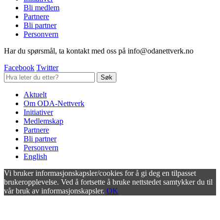
Bli medlem
Partnere
Bli partner
Personvern
Har du spørsmål, ta kontakt med oss på info@odanettverk.no
Facebook
Twitter
Aktuelt
Om ODA-Nettverk
Initiativer
Medlemskap
Partnere
Bli partner
Personvern
English
Vi bruker informasjonskapsler/cookies for å gi deg en tilpasset
brukeropplevelse. Ved å fortsette å bruke nettstedet samtykker du til
vår bruk av informasjonskapsler.
OK