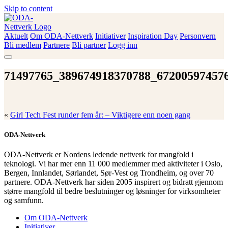
Skip to content
Aktuelt
Om ODA-Nettverk
Initiativer
Inspiration Day
Personvern
ODA-Nettverk
Bli medlem
Partnere
Bli partner
Logg inn
71497765_389674918370788_67200597457
«
Girl Tech Fest runder fem år: – Viktigere enn noen gang
ODA-Nettverk
ODA-Nettverk er Nordens ledende nettverk for mangfold i
teknologi. Vi har mer enn 11 000 medlemmer med aktiviteter i Oslo,
Bergen, Innlandet, Sørlandet, Sør-Vest og Trondheim, og over 70
partnere. ODA-Nettverk har siden 2005 inspirert og bidratt gjennom
større mangfold til bedre beslutninger og løsninger for virksomheter
og samfunn.
Om ODA-Nettverk
Initiativer