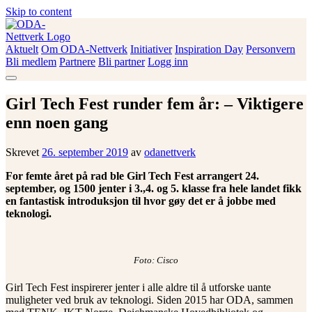
Skip to content
Aktuelt
Om ODA-Nettverk
Initiativer
Inspiration Day
Personvern
ODA-Nettverk
Bli medlem
Partnere
Bli partner
Logg inn
Girl Tech Fest runder fem år: – Viktigere
enn noen gang
Skrevet
26. september 2019
av
odanettverk
For femte året på rad ble Girl Tech Fest arrangert 24.
september, og 1500 jenter i 3.,4. og 5. klasse fra hele landet fikk
en fantastisk introduksjon til hvor gøy det er å jobbe med
teknologi.
Foto: Cisco
Girl Tech Fest inspirerer jenter i alle aldre til å utforske uante
muligheter ved bruk av teknologi. Siden 2015 har ODA, sammen