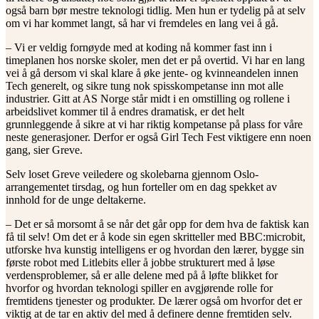
også barn bør mestre teknologi tidlig. Men hun er tydelig på at selv
om vi har kommet langt, så har vi fremdeles en lang vei å gå.
– Vi er veldig fornøyde med at koding nå kommer fast inn i
timeplanen hos norske skoler, men det er på overtid. Vi har en lang
vei å gå dersom vi skal klare å øke jente- og kvinneandelen innen
Tech generelt, og sikre tung nok spisskompetanse inn mot alle
industrier. Gitt at AS Norge står midt i en omstilling og rollene i
arbeidslivet kommer til å endres dramatisk, er det helt
grunnleggende å sikre at vi har riktig kompetanse på plass for våre
neste generasjoner. Derfor er også Girl Tech Fest viktigere enn noen
gang, sier Greve.
Selv loset Greve veiledere og skolebarna gjennom Oslo-
arrangementet tirsdag, og hun forteller om en dag spekket av
innhold for de unge deltakerne.
– Det er så morsomt å se når det går opp for dem hva de faktisk kan
få til selv! Om det er å kode sin egen skritteller med BBC:microbit,
utforske hva kunstig intelligens er og hvordan den lærer, bygge sin
første robot med Litlebits eller å jobbe strukturert med å løse
verdensproblemer, så er alle delene med på å løfte blikket for
hvorfor og hvordan teknologi spiller en avgjørende rolle for
fremtidens tjenester og produkter. De lærer også om hvorfor det er
viktig at de tar en aktiv del med å definere denne fremtiden selv.