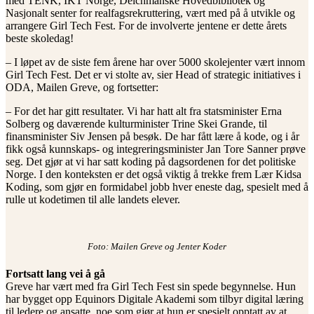
med TENK, IKT Norge, Deichmanske Hovedbibliotek og
Nasjonalt senter for realfagsrekruttering, vært med på å utvikle og
arrangere Girl Tech Fest. For de involverte jentene er dette årets
beste skoledag!
– I løpet av de siste fem årene har over 5000 skolejenter vært innom
Girl Tech Fest. Det er vi stolte av, sier Head of strategic initiatives i
ODA, Mailen Greve, og fortsetter:
– For det har gitt resultater. Vi har hatt alt fra statsminister Erna
Solberg og daværende kulturminister Trine Skei Grande, til
finansminister Siv Jensen på besøk. De har fått lære å kode, og i år
fikk også kunnskaps- og integreringsminister Jan Tore Sanner prøve
seg. Det gjør at vi har satt koding på dagsordenen for det politiske
Norge. I den konteksten er det også viktig å trekke frem Lær Kidsa
Koding, som gjør en formidabel jobb hver eneste dag, spesielt med å
rulle ut kodetimen til alle landets elever.
Foto: Mailen Greve og Jenter Koder
Fortsatt lang vei å gå
Greve har vært med fra Girl Tech Fest sin spede begynnelse. Hun
har bygget opp Equinors Digitale Akademi som tilbyr digital læring
til ledere og ansatte, noe som gjør at hun er spesielt opptatt av at