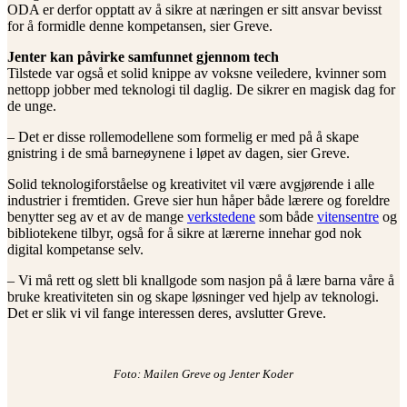
ODA er derfor opptatt av å sikre at næringen er sitt ansvar bevisst
for å formidle denne kompetansen, sier Greve.
Jenter kan påvirke samfunnet gjennom tech
Tilstede var også et solid knippe av voksne veiledere, kvinner som
nettopp jobber med teknologi til daglig. De sikrer en magisk dag for
de unge.
– Det er disse rollemodellene som formelig er med på å skape
gnistring i de små barneøynene i løpet av dagen, sier Greve.
Solid teknologiforståelse og kreativitet vil være avgjørende i alle
industrier i fremtiden. Greve sier hun håper både lærere og foreldre
benytter seg av et av de mange
verkstedene
som både
vitensentre
og
bibliotekene tilbyr, også for å sikre at lærerne innehar god nok
digital kompetanse selv.
– Vi må rett og slett bli knallgode som nasjon på å lære barna våre å
bruke kreativiteten sin og skape løsninger ved hjelp av teknologi.
Det er slik vi vil fange interessen deres, avslutter Greve.
Foto: Mailen Greve og Jenter Koder