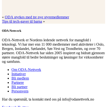
«
ODA styrkes med tre nye styremedlemmer
Tips til tech-gaver til barna
»
ODA-Nettverk
ODA-Nettverk er Nordens ledende nettverk for mangfold i
teknologi. Vi har mer enn 11 000 medlemmer med aktiviteter i Oslo,
Bergen, Innlandet, Sørlandet, Sør-Vest og Trondheim, og over 70
partnere. ODA-Nettverk har siden 2005 inspirert og bidratt gjennom
større mangfold til bedre beslutninger og løsninger for virksomheter
og samfunn.
Om ODA-Nettverk
Initiativer
Bli medlem
Partnere
Bli partner
Personvern
Har du spørsmål, ta kontakt med oss på info@odanettverk.no