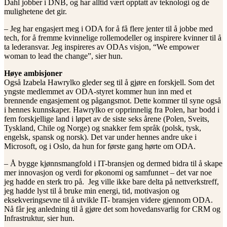
Dahl jobber i DNB, og har alltid vært opptatt av teknologi og de
mulighetene det gir.
– Jeg har engasjert meg i ODA for å få flere jenter til å jobbe med
tech, for å fremme kvinnelige rollemodeller og inspirere kvinner til å
ta lederansvar. Jeg inspireres av ODAs visjon, “We empower
woman to lead the change”, sier hun.
Høye ambisjoner
Også Izabela Hawrylko gleder seg til å gjøre en forskjell. Som det
yngste medlemmet av ODA-styret kommer hun inn med et
brennende engasjement og pågangsmot. Dette kommer til syne også
i hennes kunnskaper. Hawrylko er opprinnelig fra Polen, har bodd i
fem forskjellige land i løpet av de siste seks årene (Polen, Sveits,
Tyskland, Chile og Norge) og snakker fem språk (polsk, tysk,
engelsk, spansk og norsk). Det var under hennes andre uke i
Microsoft, og i Oslo, da hun for første gang hørte om ODA.
– Å bygge kjønnsmangfold i IT-bransjen og dermed bidra til å skape
mer innovasjon og verdi for økonomi og samfunnet – det var noe
jeg hadde en sterk tro på. Jeg ville ikke bare delta på nettverkstreff,
jeg hadde lyst til å bruke min energi, tid, motivasjon og
eksekveringsevne til å utvikle IT- bransjen videre gjennom ODA.
Nå får jeg anledning til å gjøre det som hovedansvarlig for CRM og
Infrastruktur, sier hun.