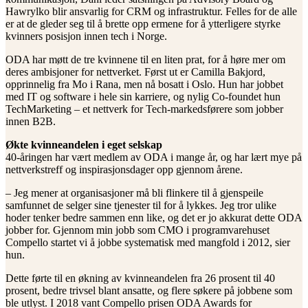
Hawrylko blir ansvarlig for CRM og infrastruktur. Felles for de alle
er at de gleder seg til å brette opp ermene for å ytterligere styrke
kvinners posisjon innen tech i Norge.
ODA har møtt de tre kvinnene til en liten prat, for å høre mer om
deres ambisjoner for nettverket. Først ut er Camilla Bakjord,
opprinnelig fra Mo i Rana, men nå bosatt i Oslo. Hun har jobbet
med IT og software i hele sin karriere, og nylig Co-foundet hun
TechMarketing – et nettverk for Tech-markedsførere som jobber
innen B2B.
Økte kvinneandelen i eget selskap
40-åringen har vært medlem av ODA i mange år, og har lært mye på
nettverkstreff og inspirasjonsdager opp gjennom årene.
– Jeg mener at organisasjoner må bli flinkere til å gjenspeile
samfunnet de selger sine tjenester til for å lykkes. Jeg tror ulike
hoder tenker bedre sammen enn like, og det er jo akkurat dette ODA
jobber for. Gjennom min jobb som CMO i programvarehuset
Compello startet vi å jobbe systematisk med mangfold i 2012, sier
hun.
Dette førte til en økning av kvinneandelen fra 26 prosent til 40
prosent, bedre trivsel blant ansatte, og flere søkere på jobbene som
ble utlyst. I 2018 vant Compello prisen ODA Awards for