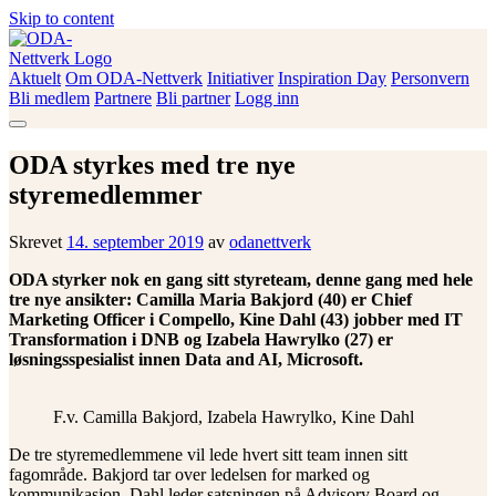
Skip to content
Aktuelt
Om ODA-Nettverk
Initiativer
Inspiration Day
Personvern
ODA-Nettverk
Bli medlem
Partnere
Bli partner
Logg inn
ODA styrkes med tre nye
styremedlemmer
Skrevet
14. september 2019
av
odanettverk
ODA styrker nok en gang sitt styreteam, denne gang med hele
tre nye ansikter: Camilla Maria Bakjord (40) er Chief
Marketing Officer i Compello, Kine Dahl (43) jobber med IT
Transformation i DNB og Izabela Hawrylko (27) er
løsningsspesialist innen Data and AI, Microsoft.
F.v. Camilla Bakjord, Izabela Hawrylko, Kine Dahl
De tre styremedlemmene vil lede hvert sitt team innen sitt
fagområde. Bakjord tar over ledelsen for marked og
kommunikasjon, Dahl leder satsningen på Advisory Board og