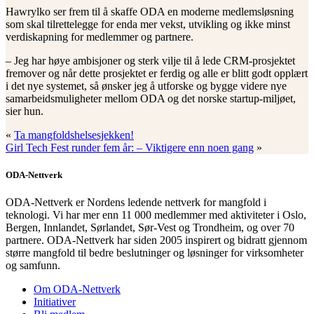
Hawrylko ser frem til å skaffe ODA en moderne medlemsløsning
som skal tilrettelegge for enda mer vekst, utvikling og ikke minst
verdiskapning for medlemmer og partnere.
– Jeg har høye ambisjoner og sterk vilje til å lede CRM-prosjektet
fremover og når dette prosjektet er ferdig og alle er blitt godt opplært
i det nye systemet, så ønsker jeg å utforske og bygge videre nye
samarbeidsmuligheter mellom ODA og det norske startup-miljøet,
sier hun.
«
Ta mangfoldshelsesjekken!
Girl Tech Fest runder fem år: – Viktigere enn noen gang
»
ODA-Nettverk
ODA-Nettverk er Nordens ledende nettverk for mangfold i
teknologi. Vi har mer enn 11 000 medlemmer med aktiviteter i Oslo,
Bergen, Innlandet, Sørlandet, Sør-Vest og Trondheim, og over 70
partnere. ODA-Nettverk har siden 2005 inspirert og bidratt gjennom
større mangfold til bedre beslutninger og løsninger for virksomheter
og samfunn.
Om ODA-Nettverk
Initiativer