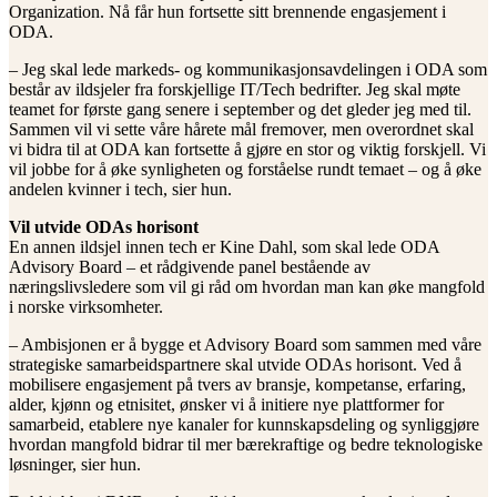
Organization. Nå får hun fortsette sitt brennende engasjement i
ODA.
– Jeg skal lede markeds- og kommunikasjonsavdelingen i ODA som
består av ildsjeler fra forskjellige IT/Tech bedrifter. Jeg skal møte
teamet for første gang senere i september og det gleder jeg med til.
Sammen vil vi sette våre hårete mål fremover, men overordnet skal
vi bidra til at ODA kan fortsette å gjøre en stor og viktig forskjell. Vi
vil jobbe for å øke synligheten og forståelse rundt temaet – og å øke
andelen kvinner i tech, sier hun.
Vil utvide ODAs horisont
En annen ildsjel innen tech er Kine Dahl, som skal lede ODA
Advisory Board – et rådgivende panel bestående av
næringslivsledere som vil gi råd om hvordan man kan øke mangfold
i norske virksomheter.
– Ambisjonen er å bygge et Advisory Board som sammen med våre
strategiske samarbeidspartnere skal utvide ODAs horisont. Ved å
mobilisere engasjement på tvers av bransje, kompetanse, erfaring,
alder, kjønn og etnisitet, ønsker vi å initiere nye plattformer for
samarbeid, etablere nye kanaler for kunnskapsdeling og synliggjøre
hvordan mangfold bidrar til mer bærekraftige og bedre teknologiske
løsninger, sier hun.