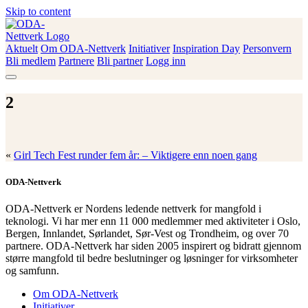
Skip to content
Aktuelt
Om ODA-Nettverk
Initiativer
Inspiration Day
Personvern
ODA-Nettverk
Bli medlem
Partnere
Bli partner
Logg inn
2
«
Girl Tech Fest runder fem år: – Viktigere enn noen gang
ODA-Nettverk
ODA-Nettverk er Nordens ledende nettverk for mangfold i
teknologi. Vi har mer enn 11 000 medlemmer med aktiviteter i Oslo,
Bergen, Innlandet, Sørlandet, Sør-Vest og Trondheim, og over 70
partnere. ODA-Nettverk har siden 2005 inspirert og bidratt gjennom
større mangfold til bedre beslutninger og løsninger for virksomheter
og samfunn.
Om ODA-Nettverk
Initiativer