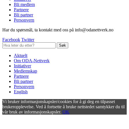
Bli medlem
Partnere
Bli partner
Personvern
Har du spørsmål, ta kontakt med oss på info@odanettverk.no
Facebook
Twitter
Aktuelt
Om ODA-Nettverk
Initiativer
Medlemskap
Partnere
Bli partner
Personvern
English
Vi bruker informasjonskapsler/cookies for å gi deg en tilpasset
brukeropplevelse. Ved å fortsette å bruke nettstedet samtykker du til
vår bruk av informasjonskapsler.
OK