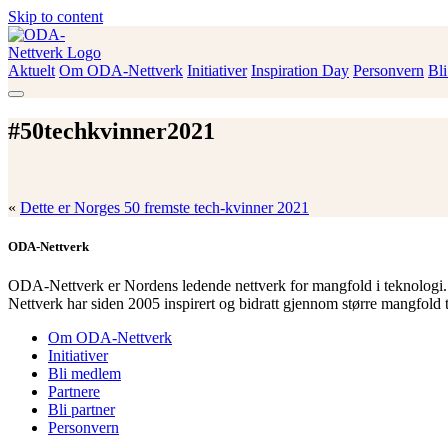
Skip to content
Aktuelt
Om ODA-Nettverk
Initiativer
Inspiration Day
Personvern
Bl
ODA-Nettverk
#50techkvinner2021
«
Dette er Norges 50 fremste tech-kvinner 2021
ODA-Nettverk
ODA-Nettverk er Nordens ledende nettverk for mangfold i teknologi.
Nettverk har siden 2005 inspirert og bidratt gjennom større mangfold 
Om ODA-Nettverk
Initiativer
Bli medlem
Partnere
Bli partner
Personvern