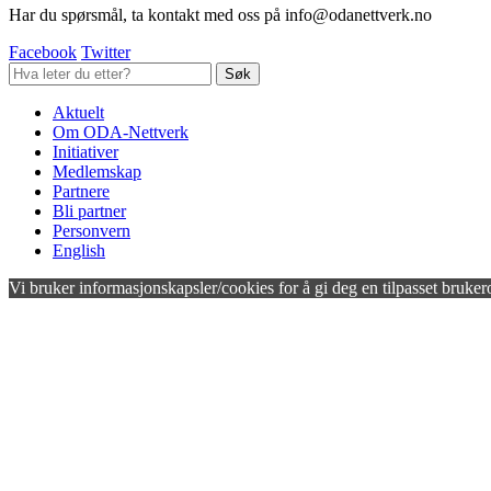
Har du spørsmål, ta kontakt med oss på info@odanettverk.no
Facebook
Twitter
Aktuelt
Om ODA-Nettverk
Initiativer
Medlemskap
Partnere
Bli partner
Personvern
English
Vi bruker informasjonskapsler/cookies for å gi deg en tilpasset bruker