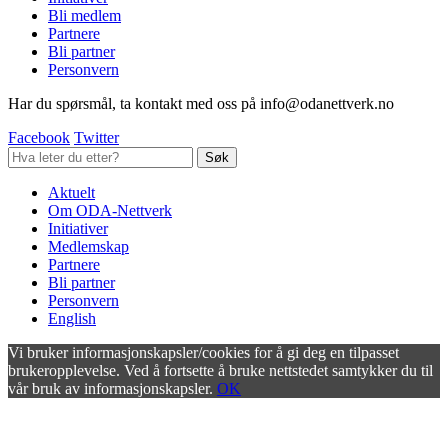
Bli medlem
Partnere
Bli partner
Personvern
Har du spørsmål, ta kontakt med oss på info@odanettverk.no
Facebook
Twitter
Aktuelt
Om ODA-Nettverk
Initiativer
Medlemskap
Partnere
Bli partner
Personvern
English
Vi bruker informasjonskapsler/cookies for å gi deg en tilpasset
brukeropplevelse. Ved å fortsette å bruke nettstedet samtykker du til
vår bruk av informasjonskapsler.
OK