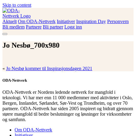
Skip to content
Aktuelt
Om ODA-Nettverk
Initiativer
Inspiration Day
Personvern
ODA-Nettverk
Bli medlem
Partnere
Bli partner
Logg inn
Jo Nesbø_700x980
«
Jo Nesbø kommer til Inspirasjonsdagen 2021
ODA-Nettverk
ODA-Nettverk er Nordens ledende nettverk for mangfold i
teknologi. Vi har mer enn 11 000 medlemmer med aktiviteter i Oslo,
Bergen, Innlandet, Sørlandet, Sør-Vest og Trondheim, og over 70
partnere. ODA-Nettverk har siden 2005 inspirert og bidratt gjennom
større mangfold til bedre beslutninger og løsninger for virksomheter
og samfunn.
Om ODA-Nettverk
Initiativer