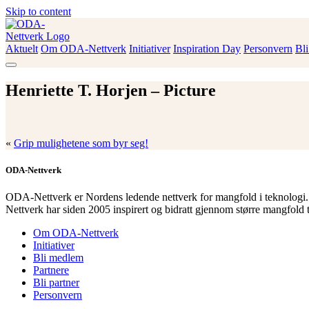
Skip to content
Aktuelt
Om ODA-Nettverk
Initiativer
Inspiration Day
Personvern
Bl
ODA-Nettverk
Henriette T. Horjen – Picture
«
Grip mulighetene som byr seg!
ODA-Nettverk
ODA-Nettverk er Nordens ledende nettverk for mangfold i teknologi.
Nettverk har siden 2005 inspirert og bidratt gjennom større mangfold 
Om ODA-Nettverk
Initiativer
Bli medlem
Partnere
Bli partner
Personvern