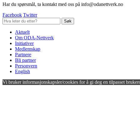
Har du spørsmål, ta kontakt med oss på info@odanettverk.no
Facebook
Twitter
Aktuelt
Om ODA-Nettverk
Initiativer
Medlemskap
Partnere
Bli partner
Personvern
English
Vi bruker informasjonskapsler/cookies for å gi deg en tilpasset bruker