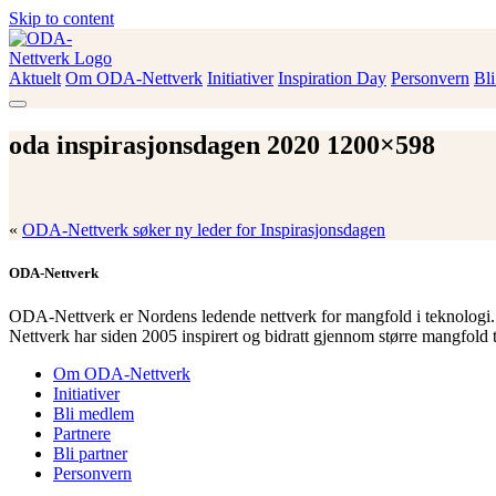
Skip to content
Aktuelt
Om ODA-Nettverk
Initiativer
Inspiration Day
Personvern
Bl
ODA-Nettverk
oda inspirasjonsdagen 2020 1200×598
«
ODA-Nettverk søker ny leder for Inspirasjonsdagen
ODA-Nettverk
ODA-Nettverk er Nordens ledende nettverk for mangfold i teknologi.
Nettverk har siden 2005 inspirert og bidratt gjennom større mangfold 
Om ODA-Nettverk
Initiativer
Bli medlem
Partnere
Bli partner
Personvern