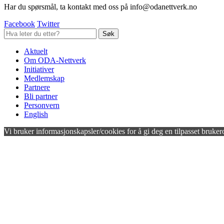
Har du spørsmål, ta kontakt med oss på info@odanettverk.no
Facebook
Twitter
Aktuelt
Om ODA-Nettverk
Initiativer
Medlemskap
Partnere
Bli partner
Personvern
English
Vi bruker informasjonskapsler/cookies for å gi deg en tilpasset bruker