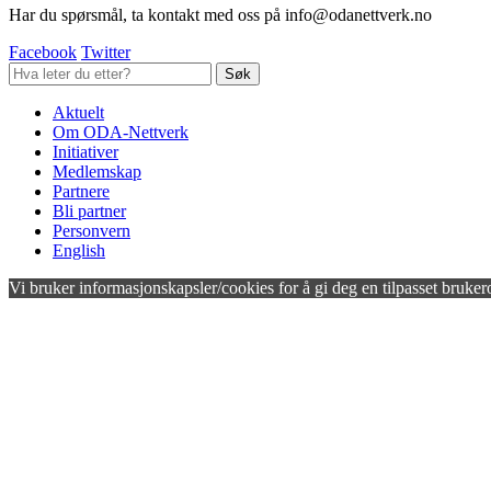
Har du spørsmål, ta kontakt med oss på info@odanettverk.no
Facebook
Twitter
Aktuelt
Om ODA-Nettverk
Initiativer
Medlemskap
Partnere
Bli partner
Personvern
English
Vi bruker informasjonskapsler/cookies for å gi deg en tilpasset bruker