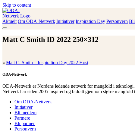
Skip to content
Aktuelt
Om ODA-Nettverk
Initiativer
Inspiration Day
Personvern
Bl
ODA-Nettverk
Matt C Smith ID 2022 250×312
«
Matt C. Smith – Inspiration Day 2022 Host
ODA-Nettverk
ODA-Nettverk er Nordens ledende nettverk for mangfold i teknologi.
Nettverk har siden 2005 inspirert og bidratt gjennom større mangfold 
Om ODA-Nettverk
Initiativer
Bli medlem
Partnere
Bli partner
Personvern