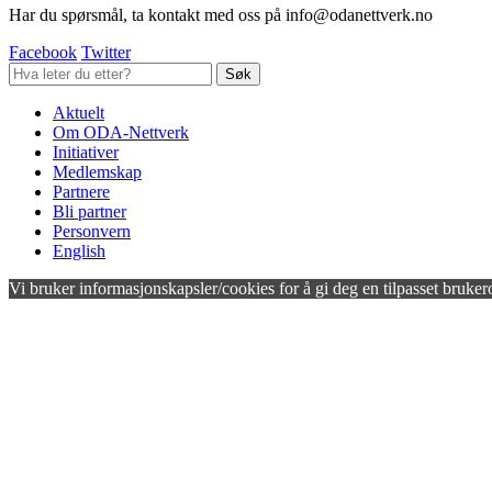
Har du spørsmål, ta kontakt med oss på info@odanettverk.no
Facebook
Twitter
Aktuelt
Om ODA-Nettverk
Initiativer
Medlemskap
Partnere
Bli partner
Personvern
English
Vi bruker informasjonskapsler/cookies for å gi deg en tilpasset bruker