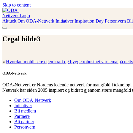
Skip to content
Aktuelt
Om ODA-Nettverk
Initiativer
Inspiration Day
Personvern
Bl
ODA-Nettverk
Cegal bilde3
«
Hvordan mobilisere egen kraft og bygge robusthet var tema på nettv
ODA-Nettverk
ODA-Nettverk er Nordens ledende nettverk for mangfold i teknologi.
Nettverk har siden 2005 inspirert og bidratt gjennom større mangfold 
Om ODA-Nettverk
Initiativer
Bli medlem
Partnere
Bli partner
Personvern