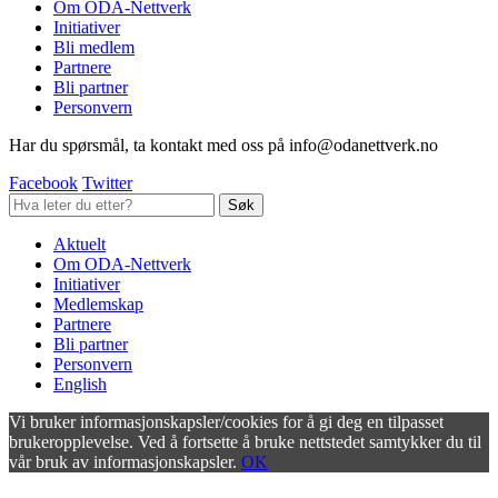
Om ODA-Nettverk
Initiativer
Bli medlem
Partnere
Bli partner
Personvern
Har du spørsmål, ta kontakt med oss på info@odanettverk.no
Facebook
Twitter
Aktuelt
Om ODA-Nettverk
Initiativer
Medlemskap
Partnere
Bli partner
Personvern
English
Vi bruker informasjonskapsler/cookies for å gi deg en tilpasset
brukeropplevelse. Ved å fortsette å bruke nettstedet samtykker du til
vår bruk av informasjonskapsler.
OK