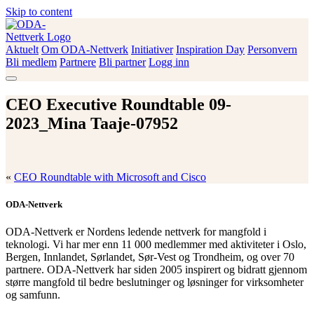
Skip to content
Aktuelt
Om ODA-Nettverk
Initiativer
Inspiration Day
Personvern
ODA-Nettverk
Bli medlem
Partnere
Bli partner
Logg inn
CEO Executive Roundtable 09-
2023_Mina Taaje-07952
«
CEO Roundtable with Microsoft and Cisco
ODA-Nettverk
ODA-Nettverk er Nordens ledende nettverk for mangfold i
teknologi. Vi har mer enn 11 000 medlemmer med aktiviteter i Oslo,
Bergen, Innlandet, Sørlandet, Sør-Vest og Trondheim, og over 70
partnere. ODA-Nettverk har siden 2005 inspirert og bidratt gjennom
større mangfold til bedre beslutninger og løsninger for virksomheter
og samfunn.