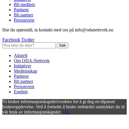
Bli medlem
Partnere
Bli partner
Personvern
Har du spørsmål, ta kontakt med oss på info@odanettverk.no
Facebook
Twitter
Aktuelt
Om ODA-Nettverk
Initiativer
Medlemskap
Partnere
Bli partner
Personvern
English
Vi bruker informasjonskapsler/cookies for å gi deg en tilpasset
brukeropplevelse. Ved å fortsette å bruke nettstedet samtykker du til
vår bruk av informasjonskapsler.
OK