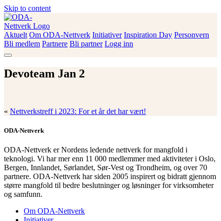
Skip to content
Aktuelt
Om ODA-Nettverk
Initiativer
Inspiration Day
Personvern
ODA-Nettverk
Bli medlem
Partnere
Bli partner
Logg inn
Devoteam Jan 2
«
Nettverkstreff i 2023: For et år det har vært!
ODA-Nettverk
ODA-Nettverk er Nordens ledende nettverk for mangfold i
teknologi. Vi har mer enn 11 000 medlemmer med aktiviteter i Oslo,
Bergen, Innlandet, Sørlandet, Sør-Vest og Trondheim, og over 70
partnere. ODA-Nettverk har siden 2005 inspirert og bidratt gjennom
større mangfold til bedre beslutninger og løsninger for virksomheter
og samfunn.
Om ODA-Nettverk
Initiativer