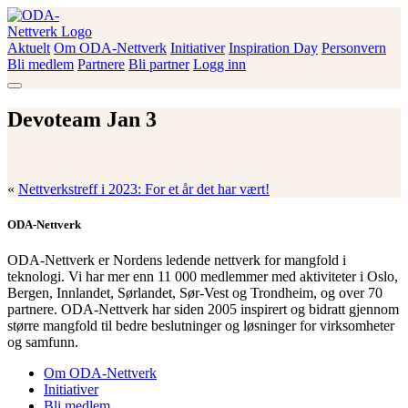
Skip
to
content
Aktuelt
Om ODA-Nettverk
Initiativer
Inspiration Day
Personvern
ODA-Nettverk
Bli medlem
Partnere
Bli partner
Logg inn
Devoteam Jan 3
«
Nettverkstreff i 2023: For et år det har vært!
ODA-Nettverk
ODA-Nettverk er Nordens ledende nettverk for mangfold i
teknologi. Vi har mer enn 11 000 medlemmer med aktiviteter i Oslo,
Bergen, Innlandet, Sørlandet, Sør-Vest og Trondheim, og over 70
partnere. ODA-Nettverk har siden 2005 inspirert og bidratt gjennom
større mangfold til bedre beslutninger og løsninger for virksomheter
og samfunn.
Om ODA-Nettverk
Initiativer
Bli medlem