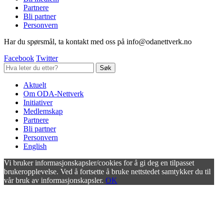
Partnere
Bli partner
Personvern
Har du spørsmål, ta kontakt med oss på info@odanettverk.no
Facebook
Twitter
Aktuelt
Om ODA-Nettverk
Initiativer
Medlemskap
Partnere
Bli partner
Personvern
English
Vi bruker informasjonskapsler/cookies for å gi deg en tilpasset
brukeropplevelse. Ved å fortsette å bruke nettstedet samtykker du til
vår bruk av informasjonskapsler.
OK