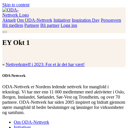
Skip to content
Aktuelt
Om ODA-Nettverk
Initiativer
Inspiration Day
Personvern
ODA-Nettverk
Bli medlem
Partnere
Bli partner
Logg inn
EY Okt 1
«
Nettverkstreff i 2023: For et år det har vært!
ODA-Nettverk
ODA-Nettverk er Nordens ledende nettverk for mangfold i
teknologi. Vi har mer enn 11 000 medlemmer med aktiviteter i Oslo,
Bergen, Innlandet, Sørlandet, Sør-Vest og Trondheim, og over 70
partnere. ODA-Nettverk har siden 2005 inspirert og bidratt gjennom
større mangfold til bedre beslutninger og løsninger for virksomheter
og samfunn.
Om ODA-Nettverk
Initiativer