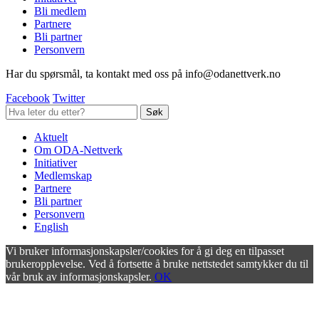
Bli medlem
Partnere
Bli partner
Personvern
Har du spørsmål, ta kontakt med oss på info@odanettverk.no
Facebook
Twitter
Aktuelt
Om ODA-Nettverk
Initiativer
Medlemskap
Partnere
Bli partner
Personvern
English
Vi bruker informasjonskapsler/cookies for å gi deg en tilpasset
brukeropplevelse. Ved å fortsette å bruke nettstedet samtykker du til
vår bruk av informasjonskapsler.
OK