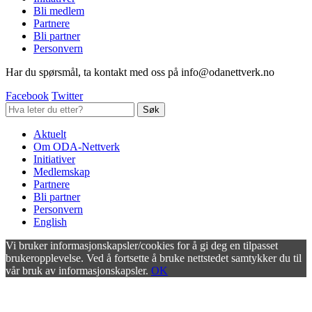
Bli medlem
Partnere
Bli partner
Personvern
Har du spørsmål, ta kontakt med oss på info@odanettverk.no
Facebook
Twitter
Aktuelt
Om ODA-Nettverk
Initiativer
Medlemskap
Partnere
Bli partner
Personvern
English
Vi bruker informasjonskapsler/cookies for å gi deg en tilpasset
brukeropplevelse. Ved å fortsette å bruke nettstedet samtykker du til
vår bruk av informasjonskapsler.
OK