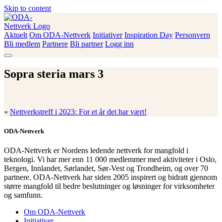
Skip to content
Aktuelt
Om ODA-Nettverk
Initiativer
Inspiration Day
Personvern
ODA-Nettverk
Bli medlem
Partnere
Bli partner
Logg inn
Sopra steria mars 3
«
Nettverkstreff i 2023: For et år det har vært!
ODA-Nettverk
ODA-Nettverk er Nordens ledende nettverk for mangfold i
teknologi. Vi har mer enn 11 000 medlemmer med aktiviteter i Oslo,
Bergen, Innlandet, Sørlandet, Sør-Vest og Trondheim, og over 70
partnere. ODA-Nettverk har siden 2005 inspirert og bidratt gjennom
større mangfold til bedre beslutninger og løsninger for virksomheter
og samfunn.
Om ODA-Nettverk
Initiativer