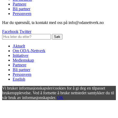
Partnere
Bli partner
Personvern
Har du spørsmål, ta kontakt med oss på info@odanettverk.no
Facebook
Twitter
Aktuelt
Om ODA-Nettverk
Initiativer
Medlemskap
Partnere
Bli partner
Personvern
English
Vi bruker informasjonskapsler/cookies for å gi deg en tilpasset
brukeropplevelse. Ved å fortsette å bruke nettstedet samtykker du til
vår bruk av informasjonskapsler.
OK