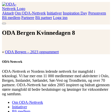
Skip
to
content
Aktuelt
Om ODA-Nettverk
Initiativer
Inspiration Day
Personvern
ODA-Nettverk
Bli medlem
Partnere
Bli partner
Logg inn
ODA Bergen Kvinnedagen 8
«
ODA Bergen – 2023 oppsummert
ODA-Nettverk
ODA-Nettverk er Nordens ledende nettverk for mangfold i
teknologi. Vi har mer enn 11 000 medlemmer med aktiviteter i Oslo,
Bergen, Innlandet, Sørlandet, Sør-Vest og Trondheim, og over 70
partnere. ODA-Nettverk har siden 2005 inspirert og bidratt gjennom
større mangfold til bedre beslutninger og løsninger for virksomheter
og samfunn.
Om ODA-Nettverk
Initiativer
Bli medlem