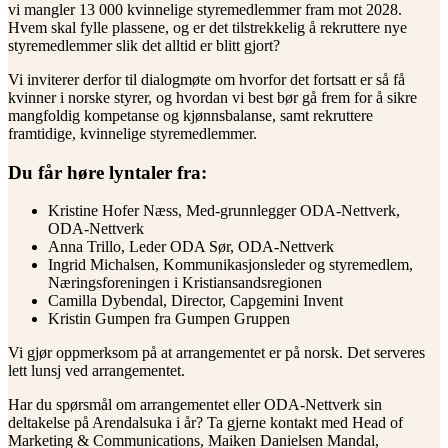
vi mangler 13 000 kvinnelige styremedlemmer fram mot 2028.
Hvem skal fylle plassene, og er det tilstrekkelig å rekruttere nye
styremedlemmer slik det alltid er blitt gjort?
Vi inviterer derfor til dialogmøte om hvorfor det fortsatt er så få
kvinner i norske styrer, og hvordan vi best bør gå frem for å sikre
mangfoldig kompetanse og kjønnsbalanse, samt rekruttere
framtidige, kvinnelige styremedlemmer.
Du får høre lyntaler fra:
Kristine Hofer Næss, Med-grunnlegger ODA-Nettverk,
ODA-Nettverk
Anna Trillo, Leder ODA Sør, ODA-Nettverk
Ingrid Michalsen, Kommunikasjonsleder og styremedlem,
Næringsforeningen i Kristiansandsregionen
Camilla Dybendal, Director, Capgemini Invent
Kristin Gumpen fra Gumpen Gruppen
Vi gjør oppmerksom på at arrangementet er på norsk. Det serveres
lett lunsj ved arrangementet.
Har du spørsmål om arrangementet eller ODA-Nettverk sin
deltakelse på Arendalsuka i år? Ta gjerne kontakt med Head of
Marketing & Communications, Maiken Danielsen Mandal,