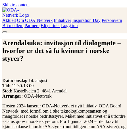
Skip to content
Aktuelt
Om ODA-Nettverk
Initiativer
Inspiration Day
Personvern
ODA-Nettverk
Bli medlem
Partnere
Bli partner
Logg inn
Arendalsuka: invitasjon til dialogmøte –
hvorfor er det så få kvinner i norske
styrer?
Dato:
onsdag 14. august
Tid:
11.30-13.00
Sted:
Kastellveien 2, 4841 Arendal
Arrangør:
ODA-Nettverk
Høsten 2024 lanserer ODA-Nettverk et nytt initiativ, ODA Board
Network, med formål om å øke teknologikompetansen og
mangfoldet i norske bedriftsstyrer. Målet med initiativet er å utfordre
«status quo» i norske styrerom. Fra 1. januar 2024 er det krav til
kjønnsbalanse i norske AS-styrer (mot tidligere kun ASA-styrer), og