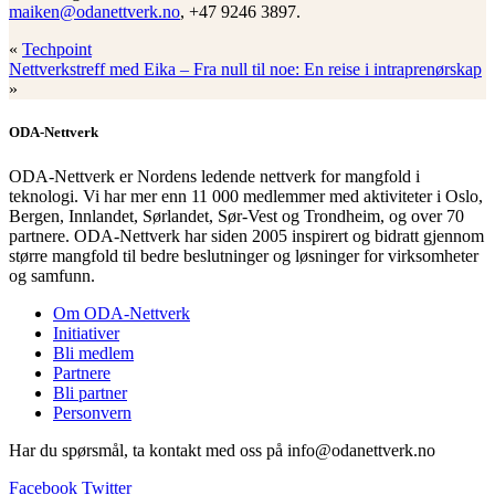
maiken@odanettverk.no
, +47 9246 3897.
«
Techpoint
Nettverkstreff med Eika – Fra null til noe: En reise i intraprenørskap
»
ODA-Nettverk
ODA-Nettverk er Nordens ledende nettverk for mangfold i
teknologi. Vi har mer enn 11 000 medlemmer med aktiviteter i Oslo,
Bergen, Innlandet, Sørlandet, Sør-Vest og Trondheim, og over 70
partnere. ODA-Nettverk har siden 2005 inspirert og bidratt gjennom
større mangfold til bedre beslutninger og løsninger for virksomheter
og samfunn.
Om ODA-Nettverk
Initiativer
Bli medlem
Partnere
Bli partner
Personvern
Har du spørsmål, ta kontakt med oss på info@odanettverk.no
Facebook
Twitter