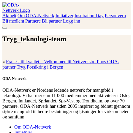
Skip
to
content
Aktuelt
Om ODA-Nettverk
Initiativer
Inspiration Day
Personvern
ODA-Nettverk
Bli medlem
Partnere
Bli partner
Logg inn
Tryg_teknologi-team
«
Fra test til kvalitet – Velkommen til Nettverkstreff hos ODA-
partner Tryg Forsikring i Bergen
ODA-Nettverk
ODA-Nettverk er Nordens ledende nettverk for mangfold i
teknologi. Vi har mer enn 11 000 medlemmer med aktiviteter i Oslo,
Bergen, Innlandet, Sørlandet, Sør-Vest og Trondheim, og over 70
partnere. ODA-Nettverk har siden 2005 inspirert og bidratt gjennom
større mangfold til bedre beslutninger og løsninger for virksomheter
og samfunn.
Om ODA-Nettverk
Initiativer