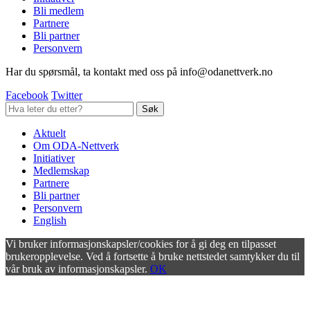
Bli medlem
Partnere
Bli partner
Personvern
Har du spørsmål, ta kontakt med oss på info@odanettverk.no
Facebook
Twitter
Aktuelt
Om ODA-Nettverk
Initiativer
Medlemskap
Partnere
Bli partner
Personvern
English
Vi bruker informasjonskapsler/cookies for å gi deg en tilpasset
brukeropplevelse. Ved å fortsette å bruke nettstedet samtykker du til
vår bruk av informasjonskapsler.
OK