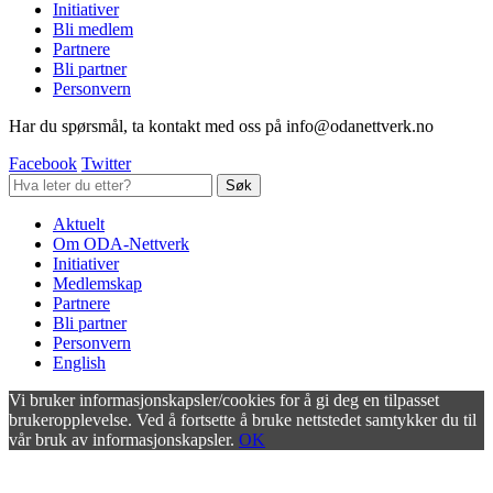
Initiativer
Bli medlem
Partnere
Bli partner
Personvern
Har du spørsmål, ta kontakt med oss på info@odanettverk.no
Facebook
Twitter
Aktuelt
Om ODA-Nettverk
Initiativer
Medlemskap
Partnere
Bli partner
Personvern
English
Vi bruker informasjonskapsler/cookies for å gi deg en tilpasset
brukeropplevelse. Ved å fortsette å bruke nettstedet samtykker du til
vår bruk av informasjonskapsler.
OK