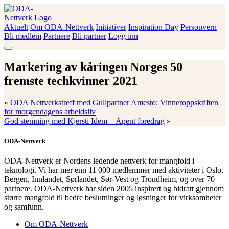
Skip
to
content
Aktuelt
Om ODA-Nettverk
Initiativer
Inspiration Day
Personvern
ODA-Nettverk
Bli medlem
Partnere
Bli partner
Logg inn
Markering av kåringen Norges 50
fremste techkvinner 2021
«
ODA Nettverkstreff med Gullpartner Amesto: Vinneroppskriften
for morgendagens arbeidsliv
God stemning med Kjersti Idem – Åpent foredrag
»
ODA-Nettverk
ODA-Nettverk er Nordens ledende nettverk for mangfold i
teknologi. Vi har mer enn 11 000 medlemmer med aktiviteter i Oslo,
Bergen, Innlandet, Sørlandet, Sør-Vest og Trondheim, og over 70
partnere. ODA-Nettverk har siden 2005 inspirert og bidratt gjennom
større mangfold til bedre beslutninger og løsninger for virksomheter
og samfunn.
Om ODA-Nettverk