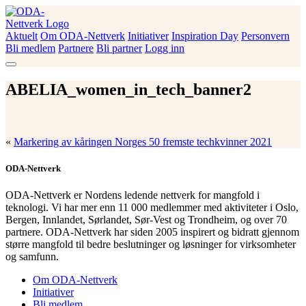
Skip
to
content
Aktuelt
Om ODA-Nettverk
Initiativer
Inspiration Day
Personvern
ODA-Nettverk
Bli medlem
Partnere
Bli partner
Logg inn
ABELIA_women_in_tech_banner2
«
Markering av kåringen Norges 50 fremste techkvinner 2021
ODA-Nettverk
ODA-Nettverk er Nordens ledende nettverk for mangfold i
teknologi. Vi har mer enn 11 000 medlemmer med aktiviteter i Oslo,
Bergen, Innlandet, Sørlandet, Sør-Vest og Trondheim, og over 70
partnere. ODA-Nettverk har siden 2005 inspirert og bidratt gjennom
større mangfold til bedre beslutninger og løsninger for virksomheter
og samfunn.
Om ODA-Nettverk
Initiativer
Bli medlem