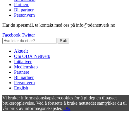
Partnere
Bli partner
Personvern
Har du spørsmål, ta kontakt med oss på info@odanettverk.no
Facebook
Twitter
Aktuelt
Om ODA-Nettverk
Initiativer
Medlemskap
Partnere
Bli partner
Personvern
English
Vi bruker informasjonskapsler/cookies for å gi deg en tilpasset
brukeropplevelse. Ved å fortsette å bruke nettstedet samtykker du til
vår bruk av informasjonskapsler.
OK