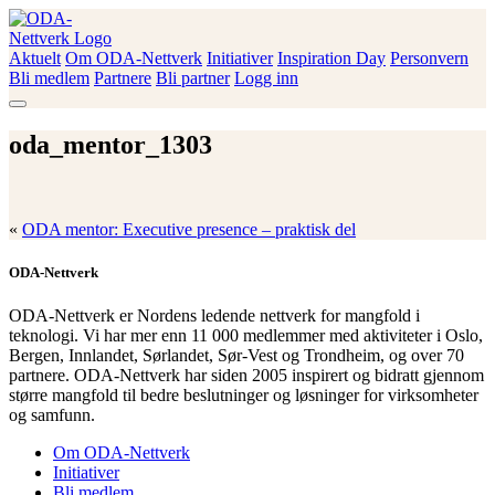
Skip
to
content
Aktuelt
Om ODA-Nettverk
Initiativer
Inspiration Day
Personvern
ODA-Nettverk
Bli medlem
Partnere
Bli partner
Logg inn
oda_mentor_1303
«
ODA mentor: Executive presence – praktisk del
ODA-Nettverk
ODA-Nettverk er Nordens ledende nettverk for mangfold i
teknologi. Vi har mer enn 11 000 medlemmer med aktiviteter i Oslo,
Bergen, Innlandet, Sørlandet, Sør-Vest og Trondheim, og over 70
partnere. ODA-Nettverk har siden 2005 inspirert og bidratt gjennom
større mangfold til bedre beslutninger og løsninger for virksomheter
og samfunn.
Om ODA-Nettverk
Initiativer
Bli medlem