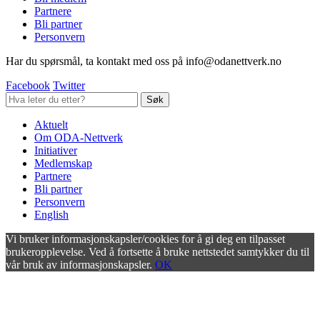
Partnere
Bli partner
Personvern
Har du spørsmål, ta kontakt med oss på info@odanettverk.no
Facebook
Twitter
Aktuelt
Om ODA-Nettverk
Initiativer
Medlemskap
Partnere
Bli partner
Personvern
English
Vi bruker informasjonskapsler/cookies for å gi deg en tilpasset
brukeropplevelse. Ved å fortsette å bruke nettstedet samtykker du til
vår bruk av informasjonskapsler.
OK