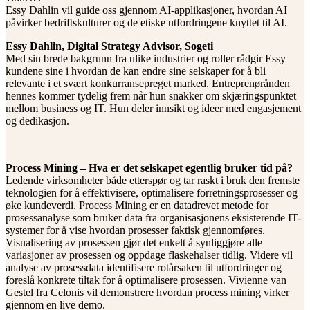
Essy Dahlin vil guide oss gjennom AI-applikasjoner, hvordan AI
påvirker bedriftskulturer og de etiske utfordringene knyttet til AI.
Essy Dahlin, Digital Strategy Advisor, Sogeti
Med sin brede bakgrunn fra ulike industrier og roller rådgir Essy
kundene sine i hvordan de kan endre sine selskaper for å bli
relevante i et svært konkurransepreget marked. Entreprenørånden
hennes kommer tydelig frem når hun snakker om skjæringspunktet
mellom business og IT. Hun deler innsikt og ideer med engasjement
og dedikasjon.
Process Mining – Hva er det selskapet egentlig bruker tid på?
Ledende virksomheter både etterspør og tar raskt i bruk den fremste
teknologien for å effektivisere, optimalisere forretningsprosesser og
øke kundeverdi. Process Mining er en datadrevet metode for
prosessanalyse som bruker data fra organisasjonens eksisterende IT-
systemer for å vise hvordan prosesser faktisk gjennomføres.
Visualisering av prosessen gjør det enkelt å synliggjøre alle
variasjoner av prosessen og oppdage flaskehalser tidlig. Videre vil
analyse av prosessdata identifisere rotårsaken til utfordringer og
foreslå konkrete tiltak for å optimalisere prosessen. Vivienne van
Gestel fra Celonis vil demonstrere hvordan process mining virker
gjennom en live demo.