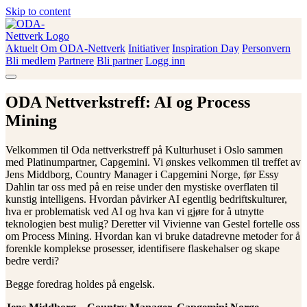
Skip to content
Aktuelt
Om ODA-Nettverk
Initiativer
Inspiration Day
Personvern
ODA-Nettverk
Bli medlem
Partnere
Bli partner
Logg inn
ODA Nettverkstreff: AI og Process
Mining
Velkommen til Oda nettverkstreff på Kulturhuset i Oslo sammen
med Platinumpartner, Capgemini. Vi ønskes velkommen til treffet av
Jens Middborg, Country Manager i Capgemini Norge, før Essy
Dahlin tar oss med på en reise under den mystiske overflaten til
kunstig intelligens. Hvordan påvirker AI egentlig bedriftskulturer,
hva er problematisk ved AI og hva kan vi gjøre for å utnytte
teknologien best mulig? Deretter vil Vivienne van Gestel fortelle oss
om Process Mining. Hvordan kan vi bruke datadrevne metoder for å
forenkle komplekse prosesser, identifisere flaskehalser og skape
bedre verdi?
Begge foredrag holdes på engelsk.