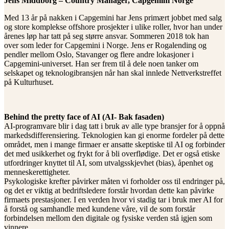
Jens Middborg – Country Manager, Capgemini Norge
Med 13 år på nakken i Capgemini har Jens primært jobbet med salg
og store komplekse offshore prosjekter i ulike roller, hvor han under
årenes løp har tatt på seg større ansvar. Sommeren 2018 tok han
over som leder for Capgemini i Norge. Jens er Rogalending og
pendler mellom Oslo, Stavanger og flere andre lokasjoner i
Capgemini-universet. Han ser frem til å dele noen tanker om
selskapet og teknologibransjen når han skal innlede Nettverkstreffet
på Kulturhuset.
Behind the pretty face of AI (AI- Bak fasaden)
AI-programvare blir i dag tatt i bruk av alle type bransjer for å oppnå
markedsdifferensiering. Teknologien kan gi enorme fordeler på dette
området, men i mange firmaer er ansatte skeptiske til AI og forbinder
det med usikkerhet og frykt for å bli overflødige. Det er også etiske
utfordringer knyttet til AI, som utvalgsskjevhet (bias), åpenhet og
menneskerettigheter.
Psykologiske krefter påvirker måten vi forholder oss til endringer på,
og det er viktig at bedriftsledere forstår hvordan dette kan påvirke
firmaets prestasjoner. I en verden hvor vi stadig tar i bruk mer AI for
å forstå og samhandle med kundene våre, vil de som forstår
forbindelsen mellom den digitale og fysiske verden stå igjen som
vinnere.