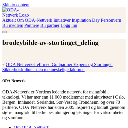
Skip to content
Aktuelt
Om ODA-Nettverk
Initiativer
Inspiration Day
Personvern
ODA-Nettverk
Bli medlem
Partnere
Bli partner
Logg inn
brodeybilde-av-stortinget_deling
«
ODA Nettverkstreff med Gullpartner Experis og Stortinget:
Sikkerhetskultur – den menneskelige faktoren
ODA-Nettverk
ODA-Nettverk er Nordens ledende nettverk for mangfold i
teknologi. Vi har mer enn 11 000 medlemmer med aktiviteter i Oslo,
Bergen, Innlandet, Sørlandet, Sør-Vest og Trondheim, og over 70
partnere. ODA-Nettverk har siden 2005 inspirert og bidratt gjennom
større mangfold til bedre beslutninger og løsninger for virksomheter
og samfunn.
Om ODA-Nettverk