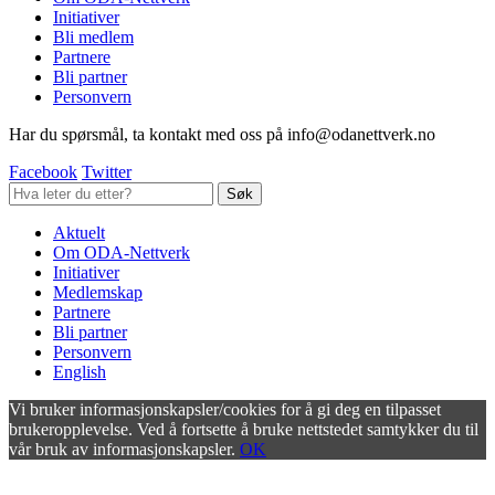
Initiativer
Bli medlem
Partnere
Bli partner
Personvern
Har du spørsmål, ta kontakt med oss på info@odanettverk.no
Facebook
Twitter
Aktuelt
Om ODA-Nettverk
Initiativer
Medlemskap
Partnere
Bli partner
Personvern
English
Vi bruker informasjonskapsler/cookies for å gi deg en tilpasset
brukeropplevelse. Ved å fortsette å bruke nettstedet samtykker du til
vår bruk av informasjonskapsler.
OK