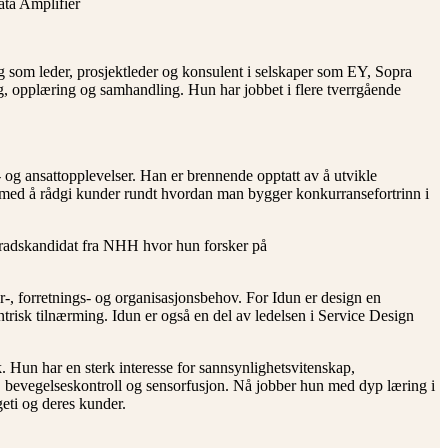
ata Amplifier
 som leder, prosjektleder og konsulent i selskaper som EY, Sopra
ng, opplæring og samhandling. Hun har jobbet i flere tverrgående
 og ansattopplevelser. Han er brennende opptatt av å utvikle
et med å rådgi kunder rundt hvordan man bygger konkurransefortrinn i
gradskandidat fra NHH hvor hun forsker på
, forretnings- og organisasjonsbehov. For Idun er design en
ntrisk tilnærming. Idun er også en del av ledelsen i Service Design
. Hun har en sterk interesse for sannsynlighetsvitenskap,
n, bevegelseskontroll og sensorfusjon. Nå jobber hun med dyp læring i
geti og deres kunder.