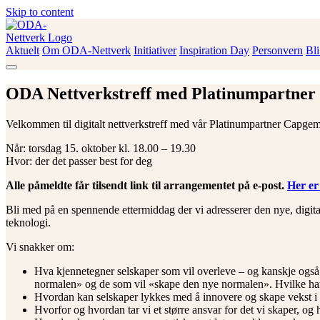
Skip to content
Aktuelt
Om ODA-Nettverk
Initiativer
Inspiration Day
Personvern
Bl
ODA-Nettverk
ODA Nettverkstreff med Platinumpartner
Velkommen til digitalt nettverkstreff med vår Platinumpartner Capgem
Når: torsdag 15. oktober kl. 18.00 – 19.30
Hvor: der det passer best for deg
Alle påmeldte får tilsendt link til arrangementet på e-post.
Her er 
Bli med på en spennende ettermiddag der vi adresserer den nye, digita
teknologi.
Vi snakker om:
Hva kjennetegner selskaper som vil overleve – og kanskje også b
normalen» og de som vil «skape den nye normalen». Hvilke har 
Hvordan kan selskaper lykkes med å innovere og skape vekst i d
Hvorfor og hvordan tar vi et større ansvar for det vi skaper, o