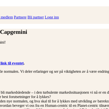
i medlem
Partnere
Bli partner
Logg inn
 Capgemini
ini!
link til eventet
.
le normalen. Vi deler erfaringer og ser på viktigheten av å være endring
li markedsledende – i den turbulente markedssituasjonen vi nå er en del
best forutsetninger for å lykkes?
en nye normalen, og hva skal til for å lykkes med utvikling av bærekra
g hvordan beveger vi oss fra en Human-centric til en Planet-centric tiln