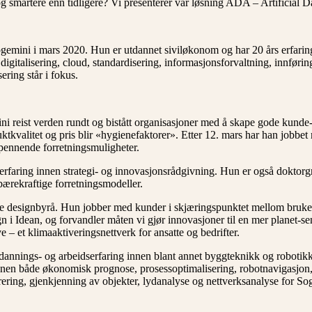
og smartere enn tidligere? Vi presenterer vår løsning ADA – Artificial D
gemini i mars 2020. Hun er utdannet siviløkonom og har 20 års erfaring
digitalisering, cloud, standardisering, informasjonsforvaltning, innføri
sering står i fokus.
ni reist verden rundt og bistått organisasjoner med å skape gode kunde-
ktkvalitet og pris blir «hygienefaktorer». Etter 12. mars har han jobb
spennende forretningsmuligheter.
erfaring innen strategi- og innovasjonsrådgivning. Hun er også doktor
bærekraftige forretningsmodeller.
ke designbyrå. Hun jobber med kunder i skjæringspunktet mellom bruker-
gn i Idean, og forvandler måten vi gjør innovasjoner til en mer planet-se
– et klimaaktiveringsnettverk for ansatte og bedrifter.
tdannings- og arbeidserfaring innen blant annet byggteknikk og robotikk
r innen både økonomisk prognose, prosessoptimalisering, robotnavigasjo
erering, gjenkjenning av objekter, lydanalyse og nettverksanalyse for So