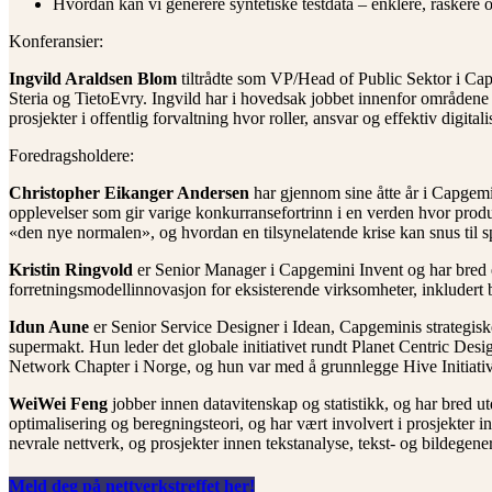
Hvordan kan vi generere syntetiske testdata – enklere, raskere 
Konferansier:
Ingvild Araldsen Blom
tiltrådte som VP/Head of Public Sektor i Cap
Steria og TietoEvry. Ingvild har i hovedsak jobbet innenfor områdene 
prosjekter i offentlig forvaltning hvor roller, ansvar og effektiv digitali
Foredragsholdere:
Christopher Eikanger Andersen
har gjennom sine åtte år i Capgemi
opplevelser som gir varige konkurransefortrinn i en verden hvor produ
«den nye normalen», og hvordan en tilsynelatende krise kan snus til 
Kristin Ringvold
er Senior Manager i Capgemini Invent og har bred 
forretningsmodellinnovasjon for eksisterende virksomheter, inkludert 
Idun Aune
er Senior Service Designer i Idean, Capgeminis strategis
supermakt. Hun leder det globale initiativet rundt Planet Centric Desi
Network Chapter i Norge, og hun var med å grunnlegge Hive Initiative 
WeiWei Feng
jobber innen datavitenskap og statistikk, og har bred u
optimalisering og beregningsteori, og har vært involvert i prosjekte
nevrale nettverk, og prosjekter innen tekstanalyse, tekst- og bildegen
Meld deg på nettverkstreffet her!