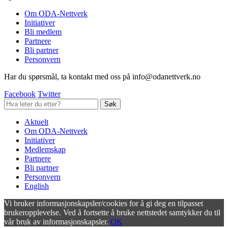
Om ODA-Nettverk
Initiativer
Bli medlem
Partnere
Bli partner
Personvern
Har du spørsmål, ta kontakt med oss på info@odanettverk.no
Facebook
Twitter
Aktuelt
Om ODA-Nettverk
Initiativer
Medlemskap
Partnere
Bli partner
Personvern
English
Vi bruker informasjonskapsler/cookies for å gi deg en tilpasset
brukeropplevelse. Ved å fortsette å bruke nettstedet samtykker du til
vår bruk av informasjonskapsler.
OK