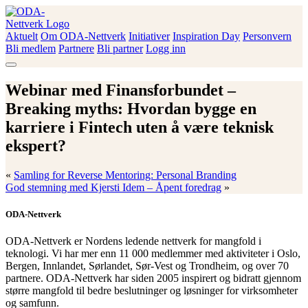
Skip
to
content
Aktuelt
Om ODA-Nettverk
Initiativer
Inspiration Day
Personvern
ODA-Nettverk
Bli medlem
Partnere
Bli partner
Logg inn
Webinar med Finansforbundet –
Breaking myths: Hvordan bygge en
karriere i Fintech uten å være teknisk
ekspert?
«
Samling for Reverse Mentoring: Personal Branding
God stemning med Kjersti Idem – Åpent foredrag
»
ODA-Nettverk
ODA-Nettverk er Nordens ledende nettverk for mangfold i
teknologi. Vi har mer enn 11 000 medlemmer med aktiviteter i Oslo,
Bergen, Innlandet, Sørlandet, Sør-Vest og Trondheim, og over 70
partnere. ODA-Nettverk har siden 2005 inspirert og bidratt gjennom
større mangfold til bedre beslutninger og løsninger for virksomheter
og samfunn.