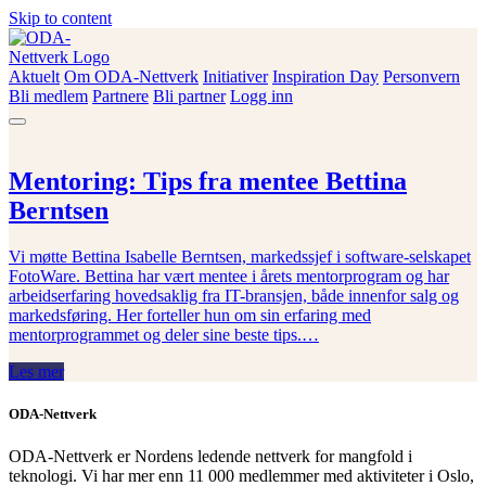
Skip to content
Aktuelt
Om ODA-Nettverk
Initiativer
Inspiration Day
Personvern
ODA-Nettverk
Bli medlem
Partnere
Bli partner
Logg inn
Mentoring: Tips fra mentee Bettina
Berntsen
Vi møtte Bettina Isabelle Berntsen, markedssjef i software-selskapet
FotoWare. Bettina har vært mentee i årets mentorprogram og har
arbeidserfaring hovedsaklig fra IT-bransjen, både innenfor salg og
markedsføring. Her forteller hun om sin erfaring med
mentorprogrammet og deler sine beste tips.…
Les mer
ODA-Nettverk
ODA-Nettverk er Nordens ledende nettverk for mangfold i
teknologi. Vi har mer enn 11 000 medlemmer med aktiviteter i Oslo,