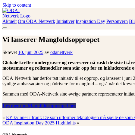
Skip to content
Aktuelt
Om ODA-Nettverk
Initiativer
Inspiration Day
Personvern
Bl
ODA-Nettverk
Vi lanserer Mangfoldsoppropet
Skrevet
10. juni 2025
av
odanettverk
Globale krefter undergraver og reverserer nå raskt de siste ti-år
motstemmer og rollemodeller som står opp for en inkluderende o
ODA-Nettverk har derfor tatt initiativ til et opprop, og lanserer i 
synlige ambassadører og pådrivere for mangfold – også når det krever
Sammen med ODA-Nettverk sine øvrige partnere representerer initiativ
Les mer om Mangfoldsoppropet her
«
EY kvinner i front: De som utformer teknologien må speile de som 
ODA Inspiration Day 2025 Highlights
»
ODA-Nettverk