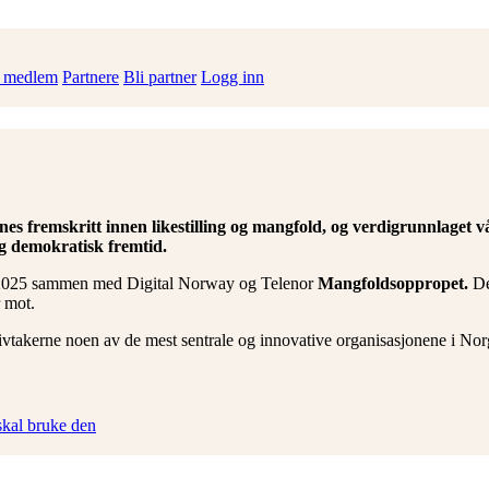
i medlem
Partnere
Bli partner
Logg inn
enes fremskritt innen likestilling og mangfold, og verdigrunnlaget v
g demokratisk fremtid.
juni 2025 sammen med Digital Norway og Telenor
Mangfoldsoppropet.
Det
 mot.
takerne noen av de mest sentrale og innovative organisasjonene i Norg
skal bruke den