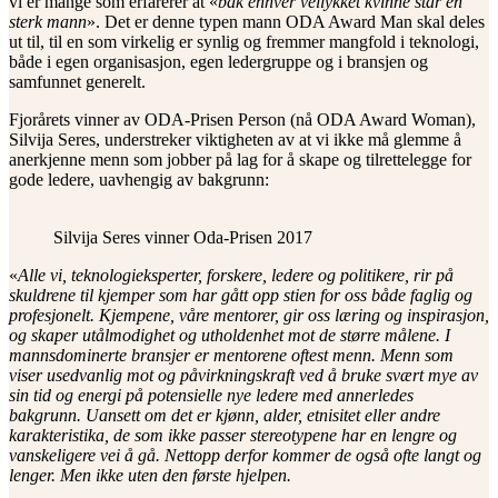
vi er mange som erfarerer at «
bak enhver vellykket kvinne står en
sterk mann
». Det er denne typen mann ODA Award Man skal deles
ut til, til en som virkelig er synlig og fremmer mangfold i teknologi,
både i egen organisasjon, egen ledergruppe og i bransjen og
samfunnet generelt.
Fjorårets vinner av ODA-Prisen Person (nå ODA Award Woman),
Silvija Seres, understreker viktigheten av at vi ikke må glemme å
anerkjenne menn som jobber på lag for å skape og tilrettelegge for
gode ledere, uavhengig av bakgrunn:
Silvija Seres vinner Oda-Prisen 2017
«
Alle vi, teknologieksperter, forskere, ledere og politikere, rir på
skuldrene til kjemper som har gått opp stien for oss både faglig og
profesjonelt. Kjempene, våre mentorer, gir oss læring og inspirasjon,
og skaper utålmodighet og utholdenhet mot de større målene. I
mannsdominerte bransjer er mentorene oftest menn. Menn som
viser usedvanlig mot og påvirkningskraft ved å bruke svært mye av
sin tid og energi på potensielle nye ledere med annerledes
bakgrunn. Uansett om det er kjønn, alder, etnisitet eller andre
karakteristika, de som ikke passer stereotypene har en lengre og
vanskeligere vei å gå. Nettopp derfor kommer de også ofte langt og
lenger. Men ikke uten den første hjelpen.