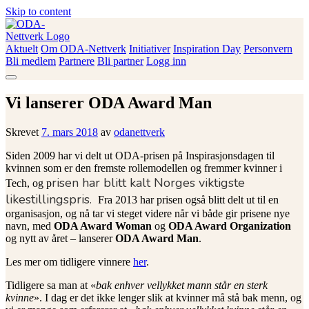
Skip to content
Aktuelt
Om ODA-Nettverk
Initiativer
Inspiration Day
Personvern
ODA-Nettverk
Bli medlem
Partnere
Bli partner
Logg inn
Vi lanserer ODA Award Man
Skrevet
7. mars 2018
av
odanettverk
Siden 2009 har vi delt ut ODA-prisen på Inspirasjonsdagen til
kvinnen som er den fremste rollemodellen og fremmer kvinner i
risen har blitt kalt Norges viktigste
Tech, og p
likestillingspris.
Fra 2013 har prisen også blitt delt ut til en
organisasjon, og nå tar vi steget videre når vi både gir prisene nye
navn, med
ODA Award Woman
og
ODA Award Organization
og nytt av året – lanserer
ODA Award Man
.
Les mer om tidligere vinnere
her
.
Tidligere sa man at «
bak enhver vellykket mann står en sterk
kvinne
». I dag er det ikke lenger slik at kvinner må stå bak menn, og