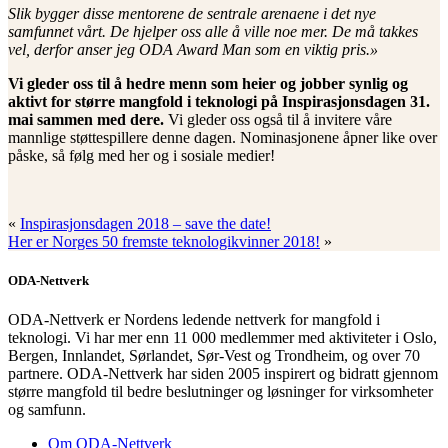
Slik bygger disse mentorene de sentrale arenaene i det nye
samfunnet vårt. De hjelper oss alle å ville noe mer. De må takkes
vel, derfor anser jeg ODA Award Man som en viktig pris.»
Vi gleder oss til å hedre menn som heier og jobber synlig og
aktivt for større mangfold i teknologi på Inspirasjonsdagen 31.
mai sammen med dere.
Vi gleder oss også til å invitere våre
mannlige støttespillere denne dagen. Nominasjonene åpner like over
påske, så følg med her og i sosiale medier!
«
Inspirasjonsdagen 2018 – save the date!
Her er Norges 50 fremste teknologikvinner 2018!
»
ODA-Nettverk
ODA-Nettverk er Nordens ledende nettverk for mangfold i
teknologi. Vi har mer enn 11 000 medlemmer med aktiviteter i Oslo,
Bergen, Innlandet, Sørlandet, Sør-Vest og Trondheim, og over 70
partnere. ODA-Nettverk har siden 2005 inspirert og bidratt gjennom
større mangfold til bedre beslutninger og løsninger for virksomheter
og samfunn.
Om ODA-Nettverk