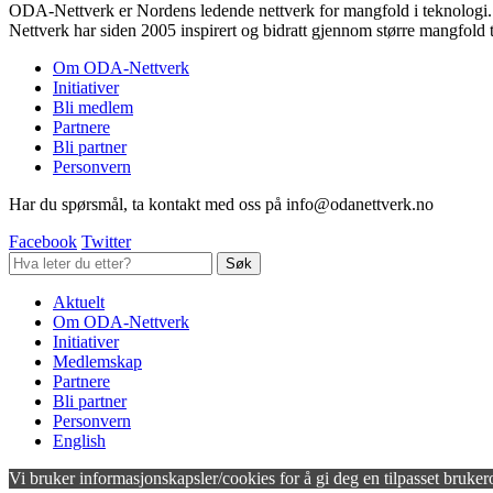
ODA-Nettverk er Nordens ledende nettverk for mangfold i teknologi.
Nettverk har siden 2005 inspirert og bidratt gjennom større mangfold 
Om ODA-Nettverk
Initiativer
Bli medlem
Partnere
Bli partner
Personvern
Har du spørsmål, ta kontakt med oss på info@odanettverk.no
Facebook
Twitter
Aktuelt
Om ODA-Nettverk
Initiativer
Medlemskap
Partnere
Bli partner
Personvern
English
Vi bruker informasjonskapsler/cookies for å gi deg en tilpasset bruker