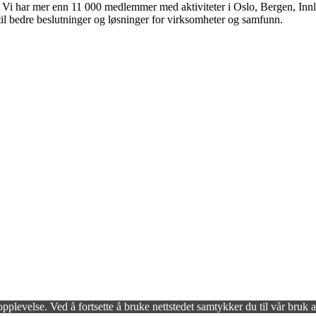
 Vi har mer enn 11 000 medlemmer med aktiviteter i Oslo, Bergen, Inn
til bedre beslutninger og løsninger for virksomheter og samfunn.
opplevelse. Ved å fortsette å bruke nettstedet samtykker du til vår bruk