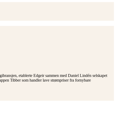
nergibransjen, etablerte Edgeir sammen med Daniel Lindén selskapet
ømappen Tibber som handler lave strømpriser fra fornybare