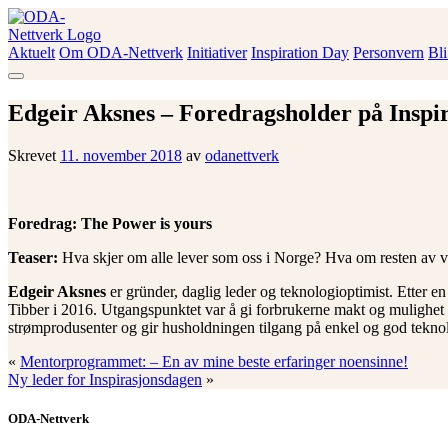
Skip
to
content
Aktuelt
Om ODA-Nettverk
Initiativer
Inspiration Day
Personvern
Bl
ODA-Nettverk
Edgeir Aksnes – Foredragsholder på Inspi
Skrevet
11. november 2018
av
odanettverk
Foredrag: The Power is yours
Teaser:
Hva skjer om alle lever som oss i Norge? Hva om resten av 
Edgeir Aksnes
er gründer, daglig leder og teknologioptimist. Etter e
Tibber i 2016. Utgangspunktet var å gi forbrukerne makt og mulighet ti
strømprodusenter og gir husholdningen tilgang på enkel og god tekno
«
Mentorprogrammet: – En av mine beste erfaringer noensinne!
Ny leder for Inspirasjonsdagen
»
ODA-Nettverk