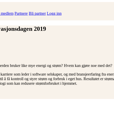
i medlem
Partnere
Bli partner
Logg inn
rasjonsdagen 2019
verden bruker like mye energi og strøm? Hvem kan gjøre noe med det?
n karriere som leder i software selskaper, og med bransjeerfaring fra e
l å få kontroll og styre strøm og forbruk i eget hus. Resultatet er str
logi som kan redusere strømforbruket i hjemmet.