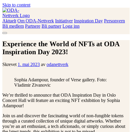
Skip to content
Aktuelt
Om ODA-Nettverk
Initiativer
Inspiration Day
Personvern
ODA-Nettverk
Bli medlem
Partnere
Bli partner
Logg inn
Experience the World of NFTs at ODA
Inspiration Day 2023!
Skrevet
1. mai 2023
av
odanettverk
Sophia Adampour, founder of Verse gallery. Foto:
Vladimir Zivanovic
We’re thrilled to announce that ODA Inspiration Day in Oslo
Concert Hall will feature an exciting NFT exhibition by Sophia
Adampour!
Join us and discover the fascinating world of non-fungible tokens
through a curated collection of unique digital artworks. Whether
you’re an art enthusiast, a tech aficionado, or simply curious about
the latest trends, this exhibition is not to be missed.