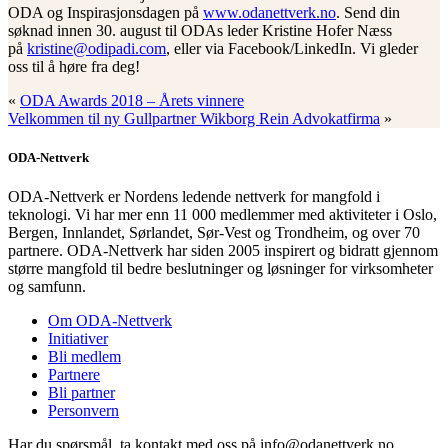
ODA og Inspirasjonsdagen på
www.odanettverk.no
. Send din
søknad innen 30. august til ODAs leder Kristine Hofer Næss
på
kristine@odipadi.com
, eller via Facebook/LinkedIn. Vi gleder
oss til å høre fra deg!
«
ODA Awards 2018 – Årets vinnere
Velkommen til ny Gullpartner Wikborg Rein Advokatfirma
»
ODA-Nettverk
ODA-Nettverk er Nordens ledende nettverk for mangfold i
teknologi. Vi har mer enn 11 000 medlemmer med aktiviteter i Oslo,
Bergen, Innlandet, Sørlandet, Sør-Vest og Trondheim, og over 70
partnere. ODA-Nettverk har siden 2005 inspirert og bidratt gjennom
større mangfold til bedre beslutninger og løsninger for virksomheter
og samfunn.
Om ODA-Nettverk
Initiativer
Bli medlem
Partnere
Bli partner
Personvern
Har du spørsmål, ta kontakt med oss på info@odanettverk.no