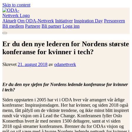
Skip to content
Aktuelt
Om ODA-Nettverk
Initiativer
Inspiration Day
Personvern
ODA-Nettverk
Bli medlem
Partnere
Bli partner
Logg inn
Er du den nye lederen for Nordens største
konferanse for kvinner i tech?
Skrevet
21. august 2018
av
odanettverk
Er du den nye sjefen for Nordens ledende konferanse for kvinner
i tech?
Siden oppstarten i 2005 har vi i ODA hver vår arrangert vår årlige
konferanse: Inspirasjonsdagen. Her har kvinner, og siden 2018 også
menn, fått påfyll om de viktiste trendene, og ikke minst blitt inspirert
rundt vår visjon om å Lead the Change. Konferansen fyller Oslo
Konserthus hvert år med nesten 1500 deltagere, samt at vi siden
2018 også streamer konferansen. Brenner du for ODAs visjon og
mål og vil være med å bygge Nordens ledende nettverk for kvinner i