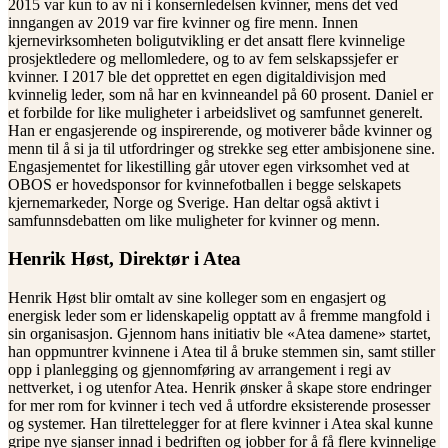
2015 var kun to av ni i konsernledelsen kvinner, mens det ved
inngangen av 2019 var fire kvinner og fire menn. Innen
kjernevirksomheten boligutvikling er det ansatt flere kvinnelige
prosjektledere og mellomledere, og to av fem selskapssjefer er
kvinner. I 2017 ble det opprettet en egen digitaldivisjon med
kvinnelig leder, som nå har en kvinneandel på 60 prosent. Daniel er
et forbilde for like muligheter i arbeidslivet og samfunnet generelt.
Han er engasjerende og inspirerende, og motiverer både kvinner og
menn til å si ja til utfordringer og strekke seg etter ambisjonene sine.
Engasjementet for likestilling går utover egen virksomhet ved at
OBOS er hovedsponsor for kvinnefotballen i begge selskapets
kjernemarkeder, Norge og Sverige. Han deltar også aktivt i
samfunnsdebatten om like muligheter for kvinner og menn.
Henrik Høst, Direktør i Atea
Henrik Høst blir omtalt av sine kolleger som en engasjert og
energisk leder som er lidenskapelig opptatt av å fremme mangfold i
sin organisasjon. Gjennom hans initiativ ble «Atea damene» startet,
han oppmuntrer kvinnene i Atea til å bruke stemmen sin, samt stiller
opp i planlegging og gjennomføring av arrangement i regi av
nettverket, i og utenfor Atea. Henrik ønsker å skape store endringer
for mer rom for kvinner i tech ved å utfordre eksisterende prosesser
og systemer. Han tilrettelegger for at flere kvinner i Atea skal kunne
gripe nye sjanser innad i bedriften og jobber for å få flere kvinnelige