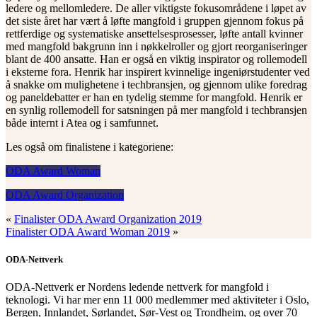
ledere og mellomledere. De aller viktigste fokusområdene i løpet av
det siste året har vært å løfte mangfold i gruppen gjennom fokus på
rettferdige og systematiske ansettelsesprosesser, løfte antall kvinner
med mangfold bakgrunn inn i nøkkelroller og gjort reorganiseringer
blant de 400 ansatte. Han er også en viktig inspirator og rollemodell
i eksterne fora. Henrik har inspirert kvinnelige ingeniørstudenter ved
å snakke om mulighetene i techbransjen, og gjennom ulike foredrag
og paneldebatter er han en tydelig stemme for mangfold. Henrik er
en synlig rollemodell for satsningen på mer mangfold i techbransjen
både internt i Atea og i samfunnet.
Les også om finalistene i kategoriene:
ODA Award Woman
ODA Award Organization
«
Finalister ODA Award Organization 2019
Finalister ODA Award Woman 2019
»
ODA-Nettverk
ODA-Nettverk er Nordens ledende nettverk for mangfold i
teknologi. Vi har mer enn 11 000 medlemmer med aktiviteter i Oslo,
Bergen, Innlandet, Sørlandet, Sør-Vest og Trondheim, og over 70