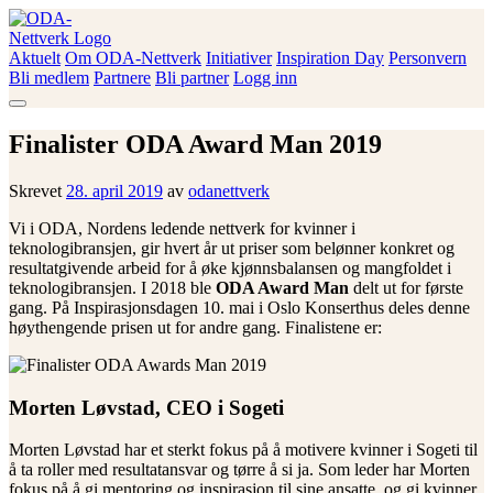
Skip
to
content
Aktuelt
Om ODA-Nettverk
Initiativer
Inspiration Day
Personvern
ODA-Nettverk
Bli medlem
Partnere
Bli partner
Logg inn
Finalister ODA Award Man 2019
Skrevet
28. april 2019
av
odanettverk
Vi i ODA, Nordens ledende nettverk for kvinner i
teknologibransjen, gir hvert år ut priser som belønner konkret og
resultatgivende arbeid for å øke kjønnsbalansen og mangfoldet i
teknologibransjen. I 2018 ble
ODA Award Man
delt ut for første
gang. På Inspirasjonsdagen 10. mai i Oslo Konserthus deles denne
høythengende prisen ut for andre gang. Finalistene er:
Morten Løvstad, CEO i Sogeti
Morten Løvstad har et sterkt fokus på å motivere kvinner i Sogeti til
å ta roller med resultatansvar og tørre å si ja. Som leder har Morten
fokus på å gi mentoring og inspirasjon til sine ansatte, og gi kvinner