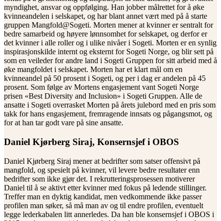
myndighet, ansvar og oppfølging. Han jobber målrettet for å øke
kvinneandelen i selskapet, og har blant annet vært med på å starte
gruppen Mangfold@Sogeti. Morten mener at kvinner er sentralt for
bedre samarbeid og høyere lønnsomhet for selskapet, og derfor er
det kvinner i alle roller og i ulike nivåer i Sogeti. Morten er en synlig
inspirasjonskilde internt og eksternt for Sogeti Norge, og blir sett på
som en veileder for andre land i Sogeti Gruppen for sitt arbeid med å
øke mangfoldet i selskapet. Morten har et klart mål om en
kvinneandel på 50 prosent i Sogeti, og per i dag er andelen på 45
prosent. Som følge av Mortens engasjement vant Sogeti Norge
prisen «Best Diversity and Inclusion» i Sogeti Gruppen. Alle de
ansatte i Sogeti overrasket Morten på årets julebord med en pris som
takk for hans engasjement, fremragende innsats og pågangsmot, og
for at han tar godt vare på sine ansatte.
Daniel Kjørberg Siraj, Konsernsjef i OBOS
Daniel Kjørberg Siraj mener at bedrifter som satser offensivt på
mangfold, og spesielt på kvinner, vil levere bedre resultater enn
bedrifter som ikke gjør det. I rekrutteringsprosessen motiverer
Daniel til å se aktivt etter kvinner med fokus på ledende stillinger.
Treffer man en dyktig kandidat, men vedkommende ikke passer
profilen man søker, så må man av og til endre profilen, eventuelt
legge lederkabalen litt annerledes. Da han ble konsernsjef i OBOS i