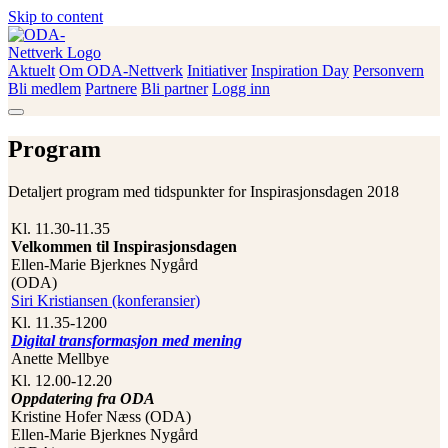
Skip to content
Aktuelt
Om ODA-Nettverk
Initiativer
Inspiration Day
Personvern
ODA-Nettverk
Bli medlem
Partnere
Bli partner
Logg inn
Program
Detaljert program med tidspunkter for Inspirasjonsdagen 2018
Kl. 11.30-11.35
Velkommen til Inspirasjonsdagen
Ellen-Marie Bjerknes Nygård
(ODA)
Siri Kristiansen (konferansier)
Kl. 11.35-1200
Digital transformasjon med mening
Anette Mellbye
Kl. 12.00-12.20
Oppdatering fra ODA
Kristine Hofer Næss (ODA)
Ellen-Marie Bjerknes Nygård