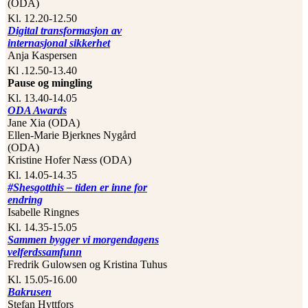
(ODA)
Kl. 12.20-12.50
Digital transformasjon av
internasjonal sikkerhet
Anja Kaspersen
Kl .12.50-13.40
Pause og mingling
Kl. 13.40-14.05
ODA Awards
Jane Xia (ODA)
Ellen-Marie Bjerknes Nygård
(ODA)
Kristine Hofer Næss (ODA)
Kl. 14.05-14.35
#Shesgotthis – tiden er inne for
endring
Isabelle Ringnes
Kl. 14.35-15.05
Sammen bygger vi morgendagens
velferdssamfunn
Fredrik Gulowsen og Kristina Tuhus
Kl. 15.05-16.00
Bakrusen
Stefan Hyttfors